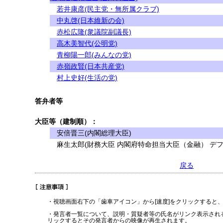
若井康彦(民主党・無所属クラブ)
中丸啓(日本維新の会)
赤松広隆(衆議院副議長)
高木美智代(公明党)
青柳陽一郎(みんなの党)
赤嶺政賢(日本共産党)
村上史好(生活の党)
答弁者等
大臣等（建制順）：
安倍晋三(内閣総理大臣)
麻生太郎(財務大臣 内閣府特命担当大臣（金融） デフ
戻る
・視聴画面右下の「歯車アイコン」から[速度]をクリックすると
・発言者一覧について、説明・質疑者等の氏名がリンク表示され
リックするとその発言者からの映像が再生されます。