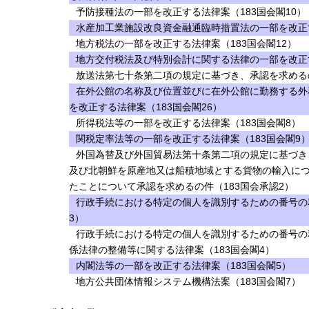
予防接種法の一部を改正する法律案（183国会閣10）
水産加工業施設改良資金融通臨時措置法の一部を改正す
地方税法の一部を改正する法律案（183国会閣12）
地方交付税法及び特別会計に関する法律の一部を改正す
放送法第七十条第二項の規定に基づき、承認を求めるの
在外公館の名称及び位置並びに在外公館に勤務する外
を改正する法律案（183国会閣26）
所得税法等の一部を改正する法律案（183国会閣8）
関税定率法等の一部を改正する法律案（183国会閣9
外国為替及び外国貿易法第十条第二項の規定に基づき
及び北朝鮮を原産地又は船積地域とする貨物の輸入に
たことについて承認を求めるの件（183国会承認2）
行政手続における特定の個人を識別するための番号の
3）
行政手続における特定の個人を識別するための番号の
係法律の整備等に関する法律案（183国会閣4）
内閣法等の一部を改正する法律案（183国会閣5）
地方公共団体情報システム機構法案（183国会閣7）