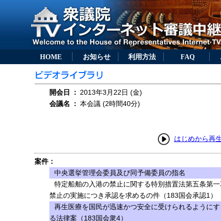
HOME
お知らせ
利用方法
FAQ
開会日
：
2013年3月22日 (金)
会議名
：
本会議 (2時間40分)
はじめから再
案件：
中央選挙管理会委員及び同予備委員の指名
特定船舶の入港の禁止に関する特別措置法第五条第一
禁止の実施につき承認を求めるの件（183国会承認1）
再生医療を国民が迅速かつ安全に受けられるようにす
る法律案（183国会衆4）