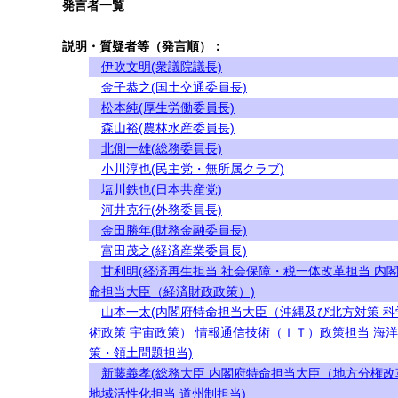
発言者一覧
説明・質疑者等（発言順）：
伊吹文明(衆議院議長)
金子恭之(国土交通委員長)
松本純(厚生労働委員長)
森山裕(農林水産委員長)
北側一雄(総務委員長)
小川淳也(民主党・無所属クラブ)
塩川鉄也(日本共産党)
河井克行(外務委員長)
金田勝年(財務金融委員長)
富田茂之(経済産業委員長)
甘利明(経済再生担当 社会保障・税一体改革担当 内
命担当大臣（経済財政政策）)
山本一太(内閣府特命担当大臣（沖縄及び北方対策 科
術政策 宇宙政策） 情報通信技術（ＩＴ）政策担当 海
策・領土問題担当)
新藤義孝(総務大臣 内閣府特命担当大臣（地方分権改
地域活性化担当 道州制担当)