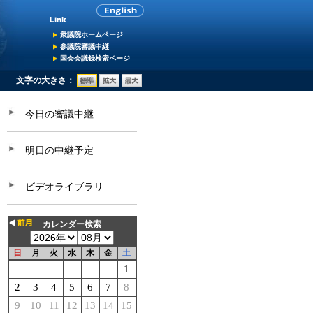
衆議院ホームページ
参議院審議中継
国会会議録検索ページ
文字の大きさ：
今日の審議中継
明日の中継予定
ビデオライブラリ
カレンダー検索
日
月
火
水
木
金
土
1
2
3
4
5
6
7
8
9
10
11
12
13
14
15