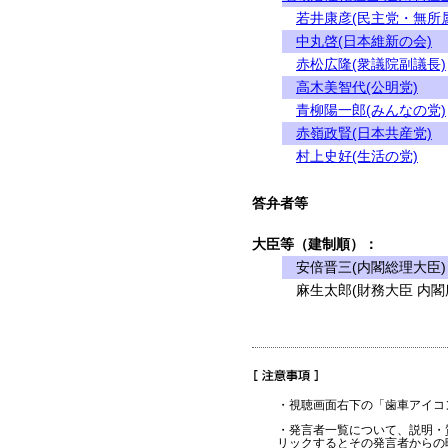
若井康彦(民主党・無所
中丸啓(日本維新の会)
赤松広隆(衆議院副議長)
高木美智代(公明党)
青柳陽一郎(みんなの党)
赤嶺政賢(日本共産党)
村上史好(生活の党)
答弁者等
大臣等（建制順）：
安倍晋三(内閣総理大臣)
麻生太郎(財務大臣 内閣
・視聴画面右下の「歯車アイコ
・発言者一覧について、説明・
リックするとその発言者からの