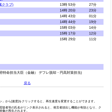
属クラブ)
13時 53分
27分
14時 20分
23分
14時 43分
01分
14時 44分
19分
15時 03分
14分
15時 17分
12分
15時 29分
11分
府特命担当大臣（金融） デフレ脱却・円高対策担当)
戻る
ン」から[速度]をクリックすると、再生速度を変更することができます。
質疑者等の氏名がリンク表示されると、発言者頭出し機能が有効となり、ク
映像が再生されます。