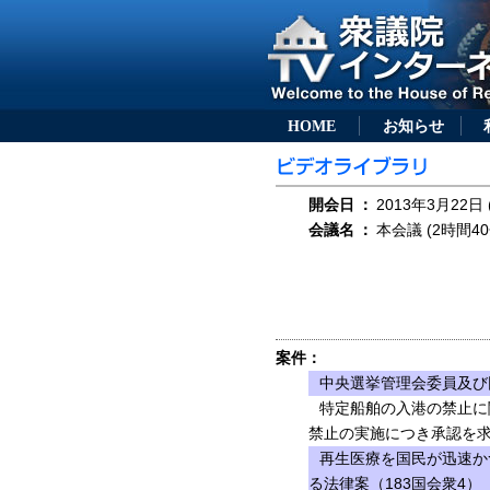
HOME
お知らせ
開会日
：
2013年3月22日 
会議名
：
本会議 (2時間40
案件：
中央選挙管理会委員及び
特定船舶の入港の禁止に
禁止の実施につき承認を求
再生医療を国民が迅速か
る法律案（183国会衆4）