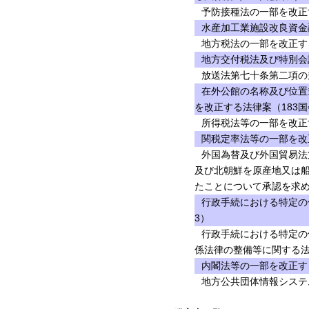
予防接種法の一部を改正す
水産加工業施設改良資金
地方税法の一部を改正する
地方交付税法及び特別会
放送法第七十条第二項の
在外公館の名称及び位置
を改正する法律案（183国
所得税法等の一部を改正
関税定率法等の一部を改
外国為替及び外国貿易法
及び北朝鮮を原産地又は
たことについて承認を求め
行政手続における特定の
3）
行政手続における特定の
係法律の整備等に関する法
内閣法等の一部を改正する
地方公共団体情報システ