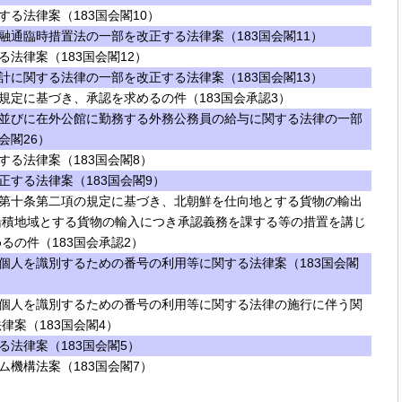
る法律案（183国会閣10）
融通臨時措置法の一部を改正する法律案（183国会閣11）
法律案（183国会閣12）
計に関する法律の一部を改正する法律案（183国会閣13）
規定に基づき、承認を求めるの件（183国会承認3）
並びに在外公館に勤務する外務公務員の給与に関する法律の一部
会閣26）
する法律案（183国会閣8）
正する法律案（183国会閣9）
第十条第二項の規定に基づき、北朝鮮を仕向地とする貨物の輸出
船積地域とする貨物の輸入につき承認義務を課する等の措置を講じ
るの件（183国会承認2）
個人を識別するための番号の利用等に関する法律案（183国会閣
個人を識別するための番号の利用等に関する法律の施行に伴う関
律案（183国会閣4）
法律案（183国会閣5）
ム機構法案（183国会閣7）