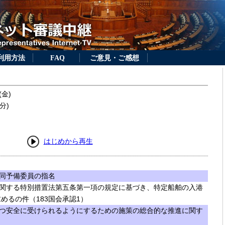
利用方法
FAQ
ご意見・ご感想
(金)
分)
はじめから再生
同予備委員の指名
関する特別措置法第五条第一項の規定に基づき、特定船舶の入港
めるの件（183国会承認1）
つ安全に受けられるようにするための施策の総合的な推進に関す