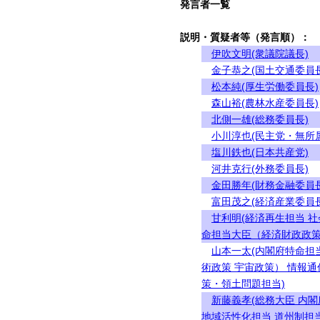
発言者一覧
説明・質疑者等（発言順）：
伊吹文明(衆議院議長)
金子恭之(国土交通委員長
松本純(厚生労働委員長)
森山裕(農林水産委員長)
北側一雄(総務委員長)
小川淳也(民主党・無所
塩川鉄也(日本共産党)
河井克行(外務委員長)
金田勝年(財務金融委員長
富田茂之(経済産業委員長
甘利明(経済再生担当 
命担当大臣（経済財政政策
山本一太(内閣府特命担
術政策 宇宙政策） 情報
策・領土問題担当)
新藤義孝(総務大臣 内
地域活性化担当 道州制担当