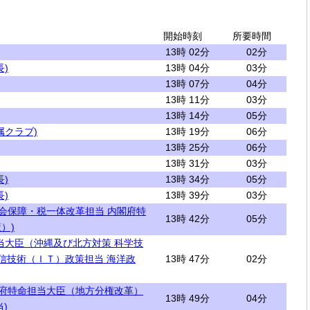
開始時刻
所要時間
13時 02分
02分
)
13時 04分
03分
13時 07分
04分
13時 11分
03分
13時 14分
05分
属クラブ)
13時 19分
06分
13時 25分
06分
13時 31分
03分
)
13時 34分
05分
)
13時 39分
03分
社会保障・税一体改革担当 内閣府特
13時 42分
05分
）)
当大臣（沖縄及び北方対策 科学技
通信技術（ＩＴ）政策担当 海洋政
13時 47分
02分
閣府特命担当大臣（地方分権改革）
13時 49分
04分
)