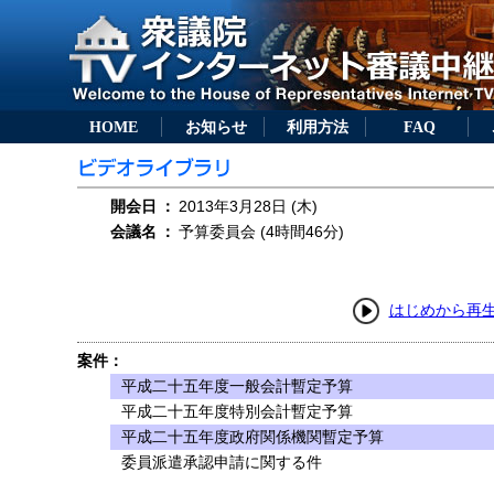
HOME
お知らせ
利用方法
FAQ
開会日
：
2013年3月28日 (木)
会議名
：
予算委員会 (4時間46分)
はじめから再
案件：
平成二十五年度一般会計暫定予算
平成二十五年度特別会計暫定予算
平成二十五年度政府関係機関暫定予算
委員派遣承認申請に関する件