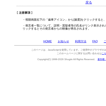
戻る
・視聴画面右下の「歯車アイコン」から[速度]をクリックすると
・発言者一覧について、説明・質疑者等の氏名がリンク表示され
リックするとその発言者からの映像が再生されます。
HOME
お知らせ
利用方法
FAQ
このページは、JavaScriptを使用しています。ご使用中のブラウザのJa
このホームページに関するお問い合わせは
こ
Copyright(C) 1999-2026 Shugiin All Rights Reserved.
著作権