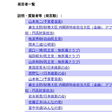
発言者一覧
説明・質疑者等（発言順）：
山本有二(予算委員長)
麻生太郎(財務大臣 内閣府特命担当大臣（金融） デ
却・円高対策担当)
牧原秀樹(自由民主党)
岡本三成(公明党)
原口一博(民主党・無所属クラブ)
福田昭夫(民主党・無所属クラブ)
山井和則(民主党・無所属クラブ)
東国原英夫(日本維新の会)
西野弘一(日本維新の会)
山本有二(予算委員長)
麻生太郎(財務大臣 内閣府特命担当大臣（金融） デ
却・円高対策担当)
岩永裕貴(日本維新の会)
佐藤正夫(みんなの党)
畠中光成(みんなの党)