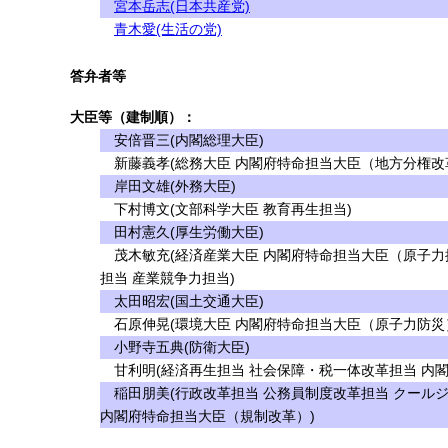
宮本岳志(日本共産党)
青木愛(生活の党)
答弁者等
大臣等（建制順）：
安倍晋三(内閣総理大臣)
新藤義孝(総務大臣 内閣府特命担当大臣（地方分権改革
岸田文雄(外務大臣)
下村博文(文部科学大臣 教育再生担当)
田村憲久(厚生労働大臣)
茂木敏充(経済産業大臣 内閣府特命担当大臣（原子力
担当 産業競争力担当)
太田昭宏(国土交通大臣)
石原伸晃(環境大臣 内閣府特命担当大臣（原子力防災
小野寺五典(防衛大臣)
甘利明(経済再生担当 社会保障・税一体改革担当 内
稲田朋美(行政改革担当 公務員制度改革担当 クール
内閣府特命担当大臣（規制改革）)