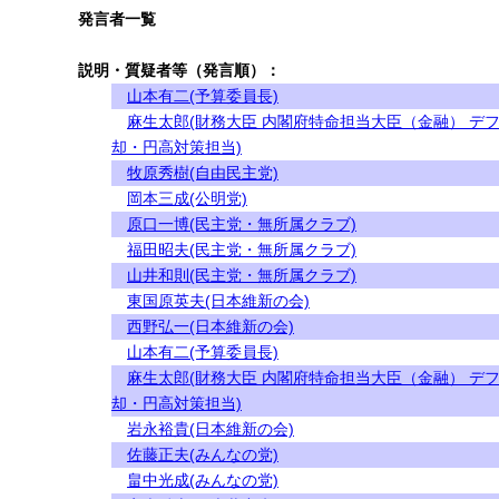
発言者一覧
説明・質疑者等（発言順）：
山本有二(予算委員長)
麻生太郎(財務大臣 内閣府特命担当大臣（金融） デ
却・円高対策担当)
牧原秀樹(自由民主党)
岡本三成(公明党)
原口一博(民主党・無所属クラブ)
福田昭夫(民主党・無所属クラブ)
山井和則(民主党・無所属クラブ)
東国原英夫(日本維新の会)
西野弘一(日本維新の会)
山本有二(予算委員長)
麻生太郎(財務大臣 内閣府特命担当大臣（金融） デ
却・円高対策担当)
岩永裕貴(日本維新の会)
佐藤正夫(みんなの党)
畠中光成(みんなの党)