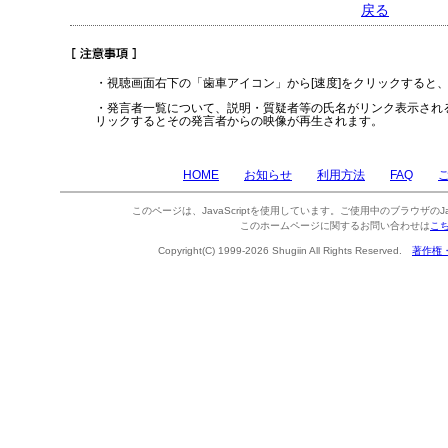
戻る
・視聴画面右下の「歯車アイコン」から[速度]をクリックすると
・発言者一覧について、説明・質疑者等の氏名がリンク表示され
リックするとその発言者からの映像が再生されます。
HOME
お知らせ
利用方法
FAQ
このページは、JavaScriptを使用しています。ご使用中のブラウザのJa
このホームページに関するお問い合わせは
こ
Copyright(C) 1999-2026 Shugiin All Rights Reserved.
著作権