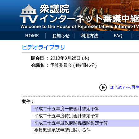
HOME
お知らせ
利用方法
FAQ
開会日
：
2013年3月28日 (木)
会議名
：
予算委員会 (4時間46分)
はじめから再
案件：
平成二十五年度一般会計暫定予算
平成二十五年度特別会計暫定予算
平成二十五年度政府関係機関暫定予算
委員派遣承認申請に関する件