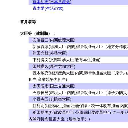
宮本岳志(日本共産党)
青木愛(生活の党)
答弁者等
大臣等（建制順）：
安倍晋三(内閣総理大臣)
新藤義孝(総務大臣 内閣府特命担当大臣（地方分権改革
岸田文雄(外務大臣)
下村博文(文部科学大臣 教育再生担当)
田村憲久(厚生労働大臣)
茂木敏充(経済産業大臣 内閣府特命担当大臣（原子力
担当 産業競争力担当)
太田昭宏(国土交通大臣)
石原伸晃(環境大臣 内閣府特命担当大臣（原子力防災
小野寺五典(防衛大臣)
甘利明(経済再生担当 社会保障・税一体改革担当 内
稲田朋美(行政改革担当 公務員制度改革担当 クール
内閣府特命担当大臣（規制改革）)