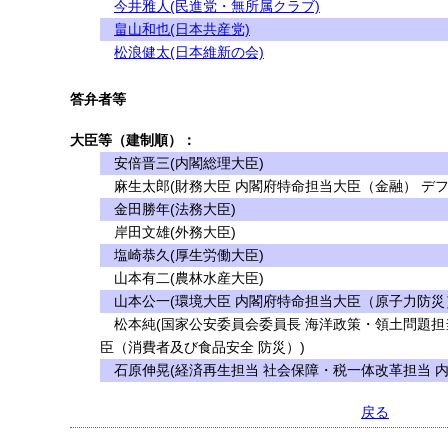
今井雅人(民進党・無所属クラブ)
畠山和也(日本共産党)
松浪健太(日本維新の会)
答弁者等
大臣等（建制順）：
安倍晋三(内閣総理大臣)
麻生太郎(財務大臣 内閣府特命担当大臣（金融） デフ
金田勝年(法務大臣)
岸田文雄(外務大臣)
塩崎恭久(厚生労働大臣)
山本有二(農林水産大臣)
山本公一(環境大臣 内閣府特命担当大臣（原子力防災
松本純(国家公安委員会委員長 海洋政策・領土問題担
臣（消費者及び食品安全 防災）)
石原伸晃(経済再生担当 社会保障・税一体改革担当 
戻る