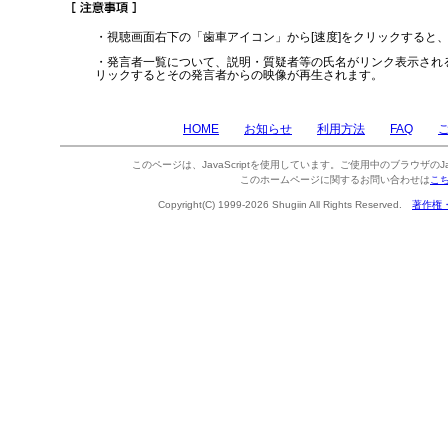
・視聴画面右下の「歯車アイコン」から[速度]をクリックすると
・発言者一覧について、説明・質疑者等の氏名がリンク表示され
リックするとその発言者からの映像が再生されます。
HOME
お知らせ
利用方法
FAQ
このページは、JavaScriptを使用しています。ご使用中のブラウザのJa
このホームページに関するお問い合わせは
こ
Copyright(C) 1999-2026 Shugiin All Rights Reserved.
著作権