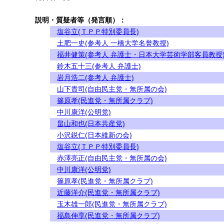
説明・質疑者等（発言順）：
塩谷立(ＴＰＰ特別委員長)
土肥一史(参考人 一橋大学名誉教授)
福井健策(参考人 弁護士・日本大学芸術学部客員教授
鈴木五十三(参考人 弁護士)
岩月浩二(参考人 弁護士)
山下貴司(自由民主党・無所属の会)
篠原孝(民進党・無所属クラブ)
中川康洋(公明党)
畠山和也(日本共産党)
小沢鋭仁(日本維新の会)
塩谷立(ＴＰＰ特別委員長)
赤澤亮正(自由民主党・無所属の会)
中川康洋(公明党)
篠原孝(民進党・無所属クラブ)
近藤洋介(民進党・無所属クラブ)
玉木雄一郎(民進党・無所属クラブ)
福島伸享(民進党・無所属クラブ)