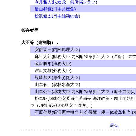
今井雅人(民進党・無所属クラブ)
畠山和也(日本共産党)
松浪健太(日本維新の会)
答弁者等
大臣等（建制順）：
安倍晋三(内閣総理大臣)
麻生太郎(財務大臣 内閣府特命担当大臣（金融） デフ
金田勝年(法務大臣)
岸田文雄(外務大臣)
塩崎恭久(厚生労働大臣)
山本有二(農林水産大臣)
山本公一(環境大臣 内閣府特命担当大臣（原子力防災
松本純(国家公安委員会委員長 海洋政策・領土問題担
臣（消費者及び食品安全 防災）)
石原伸晃(経済再生担当 社会保障・税一体改革担当 
戻る