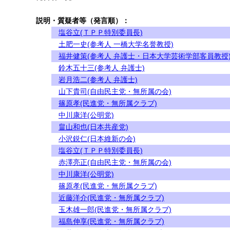
説明・質疑者等（発言順）：
塩谷立(ＴＰＰ特別委員長)
土肥一史(参考人 一橋大学名誉教授)
福井健策(参考人 弁護士・日本大学芸術学部客員教授
鈴木五十三(参考人 弁護士)
岩月浩二(参考人 弁護士)
山下貴司(自由民主党・無所属の会)
篠原孝(民進党・無所属クラブ)
中川康洋(公明党)
畠山和也(日本共産党)
小沢鋭仁(日本維新の会)
塩谷立(ＴＰＰ特別委員長)
赤澤亮正(自由民主党・無所属の会)
中川康洋(公明党)
篠原孝(民進党・無所属クラブ)
近藤洋介(民進党・無所属クラブ)
玉木雄一郎(民進党・無所属クラブ)
福島伸享(民進党・無所属クラブ)