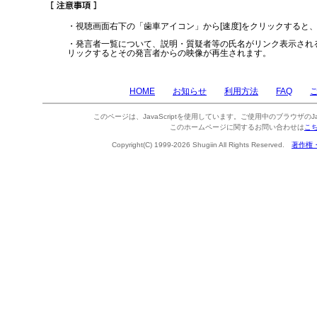
・視聴画面右下の「歯車アイコン」から[速度]をクリックすると
・発言者一覧について、説明・質疑者等の氏名がリンク表示され
リックするとその発言者からの映像が再生されます。
HOME
お知らせ
利用方法
FAQ
このページは、JavaScriptを使用しています。ご使用中のブラウザのJa
このホームページに関するお問い合わせは
こ
Copyright(C) 1999-2026 Shugiin All Rights Reserved.
著作権