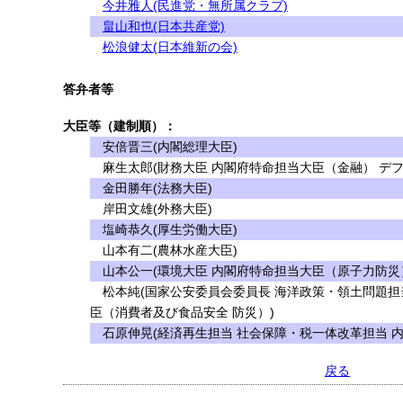
今井雅人(民進党・無所属クラブ)
畠山和也(日本共産党)
松浪健太(日本維新の会)
答弁者等
大臣等（建制順）：
安倍晋三(内閣総理大臣)
麻生太郎(財務大臣 内閣府特命担当大臣（金融） デフ
金田勝年(法務大臣)
岸田文雄(外務大臣)
塩崎恭久(厚生労働大臣)
山本有二(農林水産大臣)
山本公一(環境大臣 内閣府特命担当大臣（原子力防災
松本純(国家公安委員会委員長 海洋政策・領土問題担
臣（消費者及び食品安全 防災）)
石原伸晃(経済再生担当 社会保障・税一体改革担当 
戻る