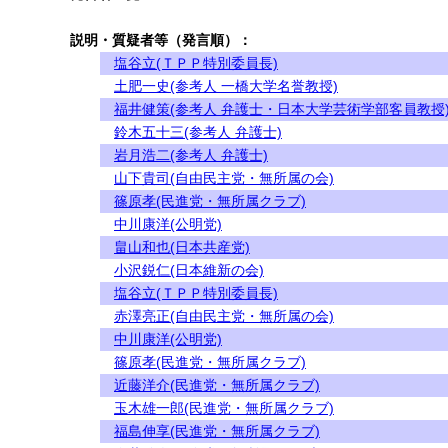
説明・質疑者等（発言順）：
塩谷立(ＴＰＰ特別委員長)
土肥一史(参考人 一橋大学名誉教授)
福井健策(参考人 弁護士・日本大学芸術学部客員教授
鈴木五十三(参考人 弁護士)
岩月浩二(参考人 弁護士)
山下貴司(自由民主党・無所属の会)
篠原孝(民進党・無所属クラブ)
中川康洋(公明党)
畠山和也(日本共産党)
小沢鋭仁(日本維新の会)
塩谷立(ＴＰＰ特別委員長)
赤澤亮正(自由民主党・無所属の会)
中川康洋(公明党)
篠原孝(民進党・無所属クラブ)
近藤洋介(民進党・無所属クラブ)
玉木雄一郎(民進党・無所属クラブ)
福島伸享(民進党・無所属クラブ)