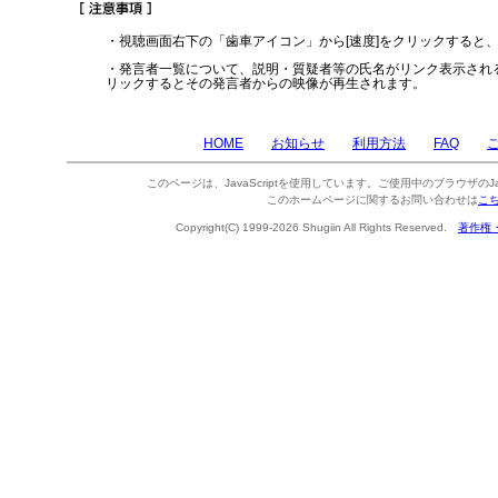
・視聴画面右下の「歯車アイコン」から[速度]をクリックすると
・発言者一覧について、説明・質疑者等の氏名がリンク表示され
リックするとその発言者からの映像が再生されます。
HOME
お知らせ
利用方法
FAQ
このページは、JavaScriptを使用しています。ご使用中のブラウザのJa
このホームページに関するお問い合わせは
こ
Copyright(C) 1999-2026 Shugiin All Rights Reserved.
著作権