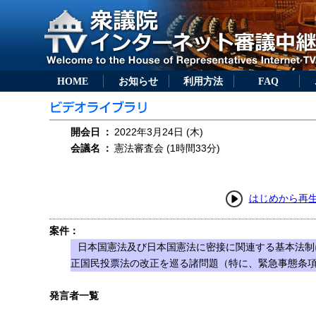
HOME
お知らせ
利用方法
FAQ
開会日
：
2022年3月24日 (木)
会議名
：
憲法審査会 (1時間33分)
はじめから再
案件：
日本国憲法及び日本国憲法に密接に関連する基本法制
正国民投票法の改正を巡る諸問題（特に、緊急事態条
発言者一覧