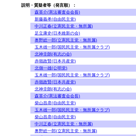
説明・質疑者等（発言順）：
森英介(憲法審査会会長)
新藤義孝(自由民主党)
中川正春(立憲民主党・無所属)
足立康史(日本維新の会)
奥野総一郎(立憲民主党・無所属)
玉木雄一郎(国民民主党・無所属クラブ)
北神圭朗(有志の会)
赤嶺政賢(日本共産党)
北側一雄(公明党)
玉木雄一郎(国民民主党・無所属クラブ)
赤嶺政賢(日本共産党)
北神圭朗(有志の会)
森英介(憲法審査会会長)
柴山昌彦(自由民主党)
玉木雄一郎(国民民主党・無所属クラブ)
柴山昌彦(自由民主党)
中川正春(立憲民主党・無所属)
奥野総一郎(立憲民主党・無所属)