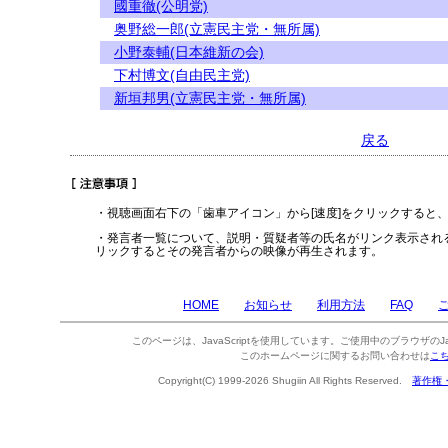
國重徹(公明党)
奥野総一郎(立憲民主党・無所属)
小野泰輔(日本維新の会)
下村博文(自由民主党)
新垣邦男(立憲民主党・無所属)
戻る
・視聴画面右下の「歯車アイコン」から[速度]をクリックすると
・発言者一覧について、説明・質疑者等の氏名がリンク表示され
リックするとその発言者からの映像が再生されます。
HOME
お知らせ
利用方法
FAQ
このページは、JavaScriptを使用しています。ご使用中のブラウザのJa
このホームページに関するお問い合わせは
こ
Copyright(C) 1999-2026 Shugiin All Rights Reserved.
著作権