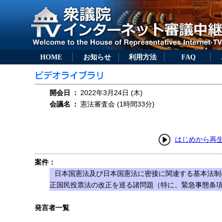
HOME
お知らせ
利用方法
FAQ
開会日
：
2022年3月24日 (木)
会議名
：
憲法審査会 (1時間33分)
はじめから再
案件：
日本国憲法及び日本国憲法に密接に関連する基本法制
正国民投票法の改正を巡る諸問題（特に、緊急事態条
発言者一覧