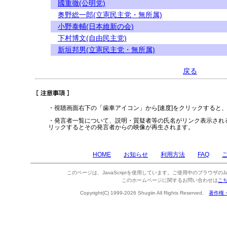
國重徹(公明党)
奥野総一郎(立憲民主党・無所属)
小野泰輔(日本維新の会)
下村博文(自由民主党)
新垣邦男(立憲民主党・無所属)
戻る
・視聴画面右下の「歯車アイコン」から[速度]をクリックすると
・発言者一覧について、説明・質疑者等の氏名がリンク表示され
リックするとその発言者からの映像が再生されます。
HOME
お知らせ
利用方法
FAQ
このページは、JavaScriptを使用しています。ご使用中のブラウザのJa
このホームページに関するお問い合わせは
こ
Copyright(C) 1999-2026 Shugiin All Rights Reserved.
著作権