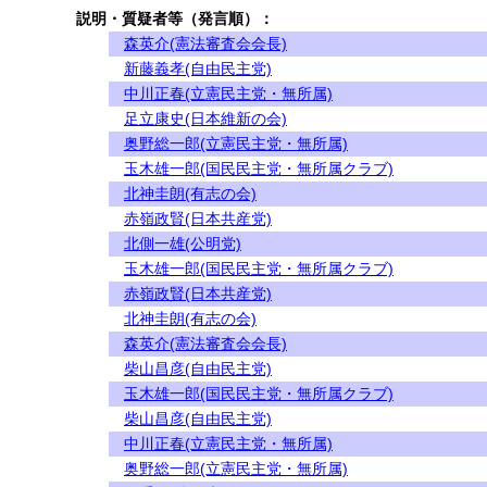
説明・質疑者等（発言順）：
森英介(憲法審査会会長)
新藤義孝(自由民主党)
中川正春(立憲民主党・無所属)
足立康史(日本維新の会)
奥野総一郎(立憲民主党・無所属)
玉木雄一郎(国民民主党・無所属クラブ)
北神圭朗(有志の会)
赤嶺政賢(日本共産党)
北側一雄(公明党)
玉木雄一郎(国民民主党・無所属クラブ)
赤嶺政賢(日本共産党)
北神圭朗(有志の会)
森英介(憲法審査会会長)
柴山昌彦(自由民主党)
玉木雄一郎(国民民主党・無所属クラブ)
柴山昌彦(自由民主党)
中川正春(立憲民主党・無所属)
奥野総一郎(立憲民主党・無所属)