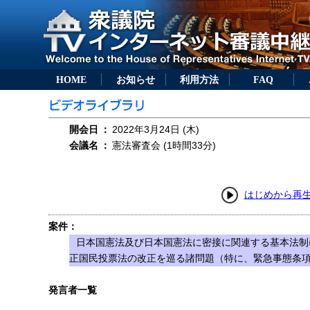
HOME
お知らせ
利用方法
FAQ
開会日
：
2022年3月24日 (木)
会議名
：
憲法審査会 (1時間33分)
はじめから再
案件：
日本国憲法及び日本国憲法に密接に関連する基本法制
正国民投票法の改正を巡る諸問題（特に、緊急事態条
発言者一覧