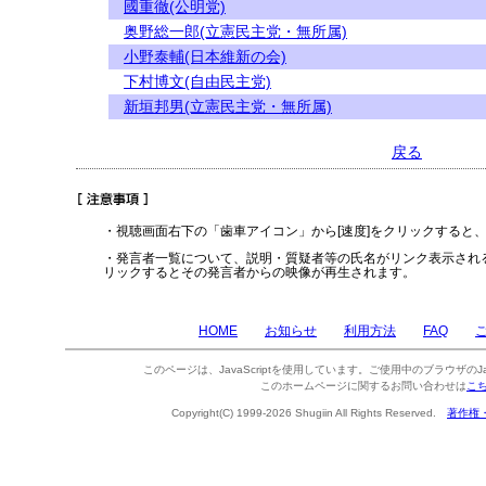
國重徹(公明党)
奥野総一郎(立憲民主党・無所属)
小野泰輔(日本維新の会)
下村博文(自由民主党)
新垣邦男(立憲民主党・無所属)
戻る
・視聴画面右下の「歯車アイコン」から[速度]をクリックすると
・発言者一覧について、説明・質疑者等の氏名がリンク表示され
リックするとその発言者からの映像が再生されます。
HOME
お知らせ
利用方法
FAQ
このページは、JavaScriptを使用しています。ご使用中のブラウザのJa
このホームページに関するお問い合わせは
こ
Copyright(C) 1999-2026 Shugiin All Rights Reserved.
著作権