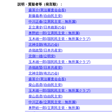
説明・質疑者等（発言順）：
森英介(憲法審査会会長)
新藤義孝(自由民主党)
中川正春(立憲民主党・無所属)
足立康史(日本維新の会)
奥野総一郎(立憲民主党・無所属)
玉木雄一郎(国民民主党・無所属クラブ)
北神圭朗(有志の会)
赤嶺政賢(日本共産党)
北側一雄(公明党)
玉木雄一郎(国民民主党・無所属クラブ)
赤嶺政賢(日本共産党)
北神圭朗(有志の会)
森英介(憲法審査会会長)
柴山昌彦(自由民主党)
玉木雄一郎(国民民主党・無所属クラブ)
柴山昌彦(自由民主党)
中川正春(立憲民主党・無所属)
奥野総一郎(立憲民主党・無所属)