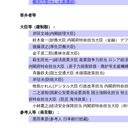
櫛渕万里(れいわ新選組)
答弁者等
大臣等（建制順）：
岸田文雄(内閣総理大臣)
鈴木俊一(財務大臣 内閣府特命担当大臣（金融） デフ
後藤茂之(厚生労働大臣)
金子原二郎(農林水産大臣)
萩生田光一(経済産業大臣 産業競争力担当 ロシア経
内閣府特命担当大臣（原子力損害賠償・廃炉等支援機構
斉藤鉄夫(国土交通大臣 水循環政策担当)
岸信夫(防衛大臣)
牧島かれん(デジタル大臣 行政改革担当 内閣府特命担
二之湯智(国家公安委員会委員長 国土強靱化担当 領土
府特命担当大臣（防災 海洋政策）)
小林鷹之(経済安全保障担当 内閣府特命担当大臣（科学
参考人等（発言順）：
黒田東彦(参考人 日本銀行総裁)