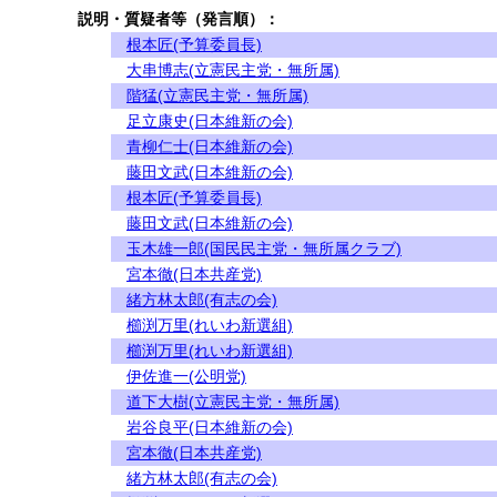
説明・質疑者等（発言順）：
根本匠(予算委員長)
大串博志(立憲民主党・無所属)
階猛(立憲民主党・無所属)
足立康史(日本維新の会)
青柳仁士(日本維新の会)
藤田文武(日本維新の会)
根本匠(予算委員長)
藤田文武(日本維新の会)
玉木雄一郎(国民民主党・無所属クラブ)
宮本徹(日本共産党)
緒方林太郎(有志の会)
櫛渕万里(れいわ新選組)
櫛渕万里(れいわ新選組)
伊佐進一(公明党)
道下大樹(立憲民主党・無所属)
岩谷良平(日本維新の会)
宮本徹(日本共産党)
緒方林太郎(有志の会)