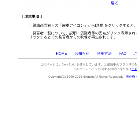
戻る
・視聴画面右下の「歯車アイコン」から[速度]をクリックすると
・発言者一覧について、説明・質疑者等の氏名がリンク表示され
リックするとその発言者からの映像が再生されます。
HOME
お知らせ
利用方法
FAQ
このページは、JavaScriptを使用しています。ご使用中のブラウザのJa
このホームページに関するお問い合わせは
こ
Copyright(C) 1999-2026 Shugiin All Rights Reserved.
著作権