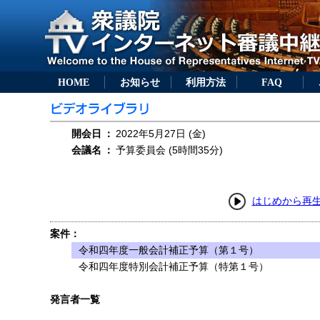
HOME
お知らせ
利用方法
FAQ
開会日
：
2022年5月27日 (金)
会議名
：
予算委員会 (5時間35分)
はじめから再
案件：
令和四年度一般会計補正予算（第１号）
令和四年度特別会計補正予算（特第１号）
発言者一覧