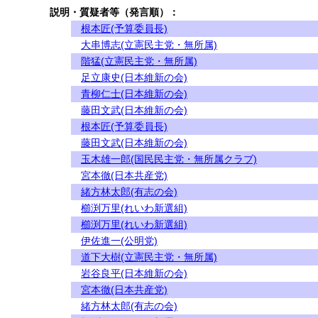
説明・質疑者等（発言順）：
根本匠(予算委員長)
大串博志(立憲民主党・無所属)
階猛(立憲民主党・無所属)
足立康史(日本維新の会)
青柳仁士(日本維新の会)
藤田文武(日本維新の会)
根本匠(予算委員長)
藤田文武(日本維新の会)
玉木雄一郎(国民民主党・無所属クラブ)
宮本徹(日本共産党)
緒方林太郎(有志の会)
櫛渕万里(れいわ新選組)
櫛渕万里(れいわ新選組)
伊佐進一(公明党)
道下大樹(立憲民主党・無所属)
岩谷良平(日本維新の会)
宮本徹(日本共産党)
緒方林太郎(有志の会)