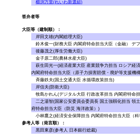
櫛渕万里(れいわ新選組)
答弁者等
大臣等（建制順）：
岸田文雄(内閣総理大臣)
鈴木俊一(財務大臣 内閣府特命担当大臣（金融） デフ
後藤茂之(厚生労働大臣)
金子原二郎(農林水産大臣)
萩生田光一(経済産業大臣 産業競争力担当 ロシア経
内閣府特命担当大臣（原子力損害賠償・廃炉等支援機構
斉藤鉄夫(国土交通大臣 水循環政策担当)
岸信夫(防衛大臣)
牧島かれん(デジタル大臣 行政改革担当 内閣府特命担
二之湯智(国家公安委員会委員長 国土強靱化担当 領土
府特命担当大臣（防災 海洋政策）)
小林鷹之(経済安全保障担当 内閣府特命担当大臣（科学
参考人等（発言順）：
黒田東彦(参考人 日本銀行総裁)