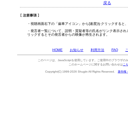
戻る
・視聴画面右下の「歯車アイコン」から[速度]をクリックすると
・発言者一覧について、説明・質疑者等の氏名がリンク表示され
リックするとその発言者からの映像が再生されます。
HOME
お知らせ
利用方法
FAQ
このページは、JavaScriptを使用しています。ご使用中のブラウザのJa
このホームページに関するお問い合わせは
こ
Copyright(C) 1999-2026 Shugiin All Rights Reserved.
著作権