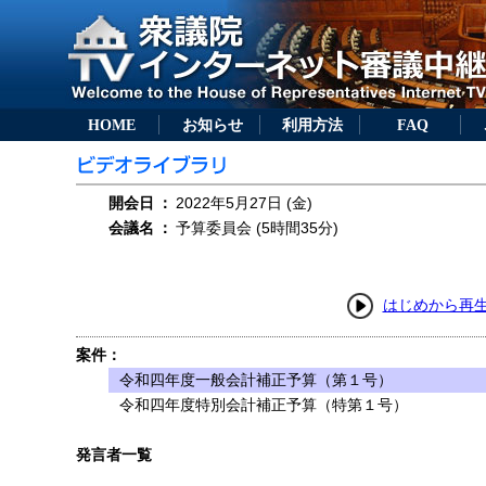
HOME
お知らせ
利用方法
FAQ
開会日
：
2022年5月27日 (金)
会議名
：
予算委員会 (5時間35分)
はじめから再
案件：
令和四年度一般会計補正予算（第１号）
令和四年度特別会計補正予算（特第１号）
発言者一覧