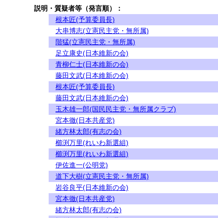
説明・質疑者等（発言順）：
根本匠(予算委員長)
大串博志(立憲民主党・無所属)
階猛(立憲民主党・無所属)
足立康史(日本維新の会)
青柳仁士(日本維新の会)
藤田文武(日本維新の会)
根本匠(予算委員長)
藤田文武(日本維新の会)
玉木雄一郎(国民民主党・無所属クラブ)
宮本徹(日本共産党)
緒方林太郎(有志の会)
櫛渕万里(れいわ新選組)
櫛渕万里(れいわ新選組)
伊佐進一(公明党)
道下大樹(立憲民主党・無所属)
岩谷良平(日本維新の会)
宮本徹(日本共産党)
緒方林太郎(有志の会)