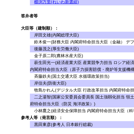
櫛渕万里(れいわ新選組)
答弁者等
大臣等（建制順）：
岸田文雄(内閣総理大臣)
鈴木俊一(財務大臣 内閣府特命担当大臣（金融） デフ
後藤茂之(厚生労働大臣)
金子原二郎(農林水産大臣)
萩生田光一(経済産業大臣 産業競争力担当 ロシア経
内閣府特命担当大臣（原子力損害賠償・廃炉等支援機構
斉藤鉄夫(国土交通大臣 水循環政策担当)
岸信夫(防衛大臣)
牧島かれん(デジタル大臣 行政改革担当 内閣府特命担
二之湯智(国家公安委員会委員長 国土強靱化担当 領土
府特命担当大臣（防災 海洋政策）)
小林鷹之(経済安全保障担当 内閣府特命担当大臣（科学
参考人等（発言順）：
黒田東彦(参考人 日本銀行総裁)