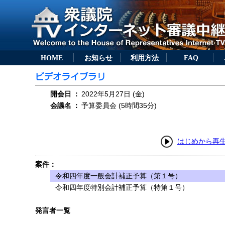
HOME
お知らせ
利用方法
FAQ
開会日
：
2022年5月27日 (金)
会議名
：
予算委員会 (5時間35分)
はじめから再
案件：
令和四年度一般会計補正予算（第１号）
令和四年度特別会計補正予算（特第１号）
発言者一覧