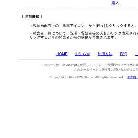
戻る
・視聴画面右下の「歯車アイコン」から[速度]をクリックすると
・発言者一覧について、説明・質疑者等の氏名がリンク表示され
リックするとその発言者からの映像が再生されます。
HOME
お知らせ
利用方法
FAQ
このページは、JavaScriptを使用しています。ご使用中のブラウザのJa
このホームページに関するお問い合わせは
こ
Copyright(C) 1999-2026 Shugiin All Rights Reserved.
著作権