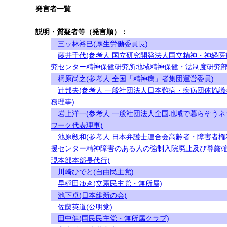
発言者一覧
説明・質疑者等（発言順）：
三ッ林裕巳(厚生労働委員長)
藤井千代(参考人 国立研究開発法人国立精神・神経医
究センター精神保健研究所地域精神保健・法制度研究部
桐原尚之(参考人 全国「精神病」者集団運営委員)
辻邦夫(参考人 一般社団法人日本難病・疾病団体協議
務理事)
岩上洋一(参考人 一般社団法人全国地域で暮らそうネ
ワーク代表理事)
池原毅和(参考人 日本弁護士連合会高齢者・障害者権
援センター精神障害のある人の強制入院廃止及び尊厳
現本部本部長代行)
川崎ひでと(自由民主党)
早稲田ゆき(立憲民主党・無所属)
池下卓(日本維新の会)
佐藤英道(公明党)
田中健(国民民主党・無所属クラブ)