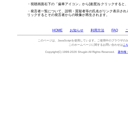
・視聴画面右下の「歯車アイコン」から[速度]をクリックすると
・発言者一覧について、説明・質疑者等の氏名がリンク表示され
リックするとその発言者からの映像が再生されます。
HOME
お知らせ
利用方法
FAQ
このページは、JavaScriptを使用しています。ご使用中のブラウザのJa
このホームページに関するお問い合わせは
こ
Copyright(C) 1999-2026 Shugiin All Rights Reserved.
著作権