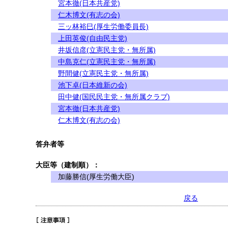
宮本徹(日本共産党)
仁木博文(有志の会)
三ッ林裕巳(厚生労働委員長)
上田英俊(自由民主党)
井坂信彦(立憲民主党・無所属)
中島克仁(立憲民主党・無所属)
野間健(立憲民主党・無所属)
池下卓(日本維新の会)
田中健(国民民主党・無所属クラブ)
宮本徹(日本共産党)
仁木博文(有志の会)
答弁者等
大臣等（建制順）：
加藤勝信(厚生労働大臣)
戻る