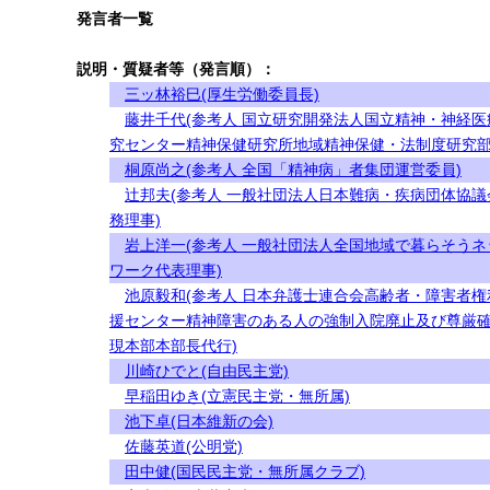
発言者一覧
説明・質疑者等（発言順）：
三ッ林裕巳(厚生労働委員長)
藤井千代(参考人 国立研究開発法人国立精神・神経医
究センター精神保健研究所地域精神保健・法制度研究部
桐原尚之(参考人 全国「精神病」者集団運営委員)
辻邦夫(参考人 一般社団法人日本難病・疾病団体協議
務理事)
岩上洋一(参考人 一般社団法人全国地域で暮らそうネ
ワーク代表理事)
池原毅和(参考人 日本弁護士連合会高齢者・障害者権
援センター精神障害のある人の強制入院廃止及び尊厳
現本部本部長代行)
川崎ひでと(自由民主党)
早稲田ゆき(立憲民主党・無所属)
池下卓(日本維新の会)
佐藤英道(公明党)
田中健(国民民主党・無所属クラブ)