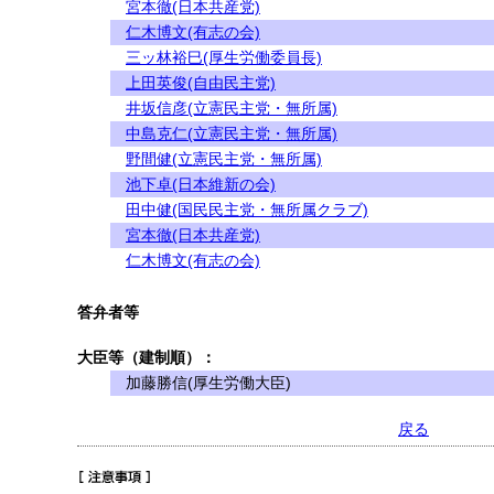
宮本徹(日本共産党)
仁木博文(有志の会)
三ッ林裕巳(厚生労働委員長)
上田英俊(自由民主党)
井坂信彦(立憲民主党・無所属)
中島克仁(立憲民主党・無所属)
野間健(立憲民主党・無所属)
池下卓(日本維新の会)
田中健(国民民主党・無所属クラブ)
宮本徹(日本共産党)
仁木博文(有志の会)
答弁者等
大臣等（建制順）：
加藤勝信(厚生労働大臣)
戻る