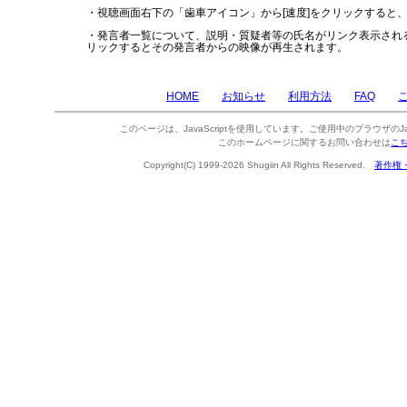
・視聴画面右下の「歯車アイコン」から[速度]をクリックすると
・発言者一覧について、説明・質疑者等の氏名がリンク表示され
リックするとその発言者からの映像が再生されます。
HOME
お知らせ
利用方法
FAQ
このページは、JavaScriptを使用しています。ご使用中のブラウザのJa
このホームページに関するお問い合わせは
こ
Copyright(C) 1999-2026 Shugiin All Rights Reserved.
著作権