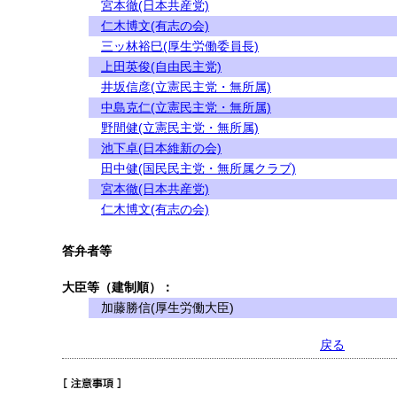
宮本徹(日本共産党)
仁木博文(有志の会)
三ッ林裕巳(厚生労働委員長)
上田英俊(自由民主党)
井坂信彦(立憲民主党・無所属)
中島克仁(立憲民主党・無所属)
野間健(立憲民主党・無所属)
池下卓(日本維新の会)
田中健(国民民主党・無所属クラブ)
宮本徹(日本共産党)
仁木博文(有志の会)
答弁者等
大臣等（建制順）：
加藤勝信(厚生労働大臣)
戻る