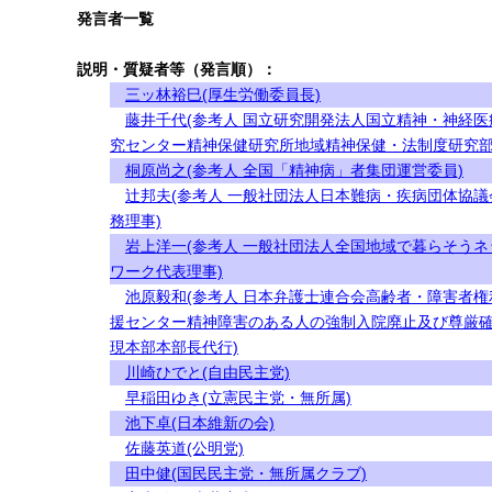
発言者一覧
説明・質疑者等（発言順）：
三ッ林裕巳(厚生労働委員長)
藤井千代(参考人 国立研究開発法人国立精神・神経医
究センター精神保健研究所地域精神保健・法制度研究部
桐原尚之(参考人 全国「精神病」者集団運営委員)
辻邦夫(参考人 一般社団法人日本難病・疾病団体協議
務理事)
岩上洋一(参考人 一般社団法人全国地域で暮らそうネ
ワーク代表理事)
池原毅和(参考人 日本弁護士連合会高齢者・障害者権
援センター精神障害のある人の強制入院廃止及び尊厳
現本部本部長代行)
川崎ひでと(自由民主党)
早稲田ゆき(立憲民主党・無所属)
池下卓(日本維新の会)
佐藤英道(公明党)
田中健(国民民主党・無所属クラブ)