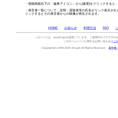
・視聴画面右下の「歯車アイコン」から[速度]をクリックすると
・発言者一覧について、説明・質疑者等の氏名がリンク表示され
リックするとその発言者からの映像が再生されます。
HOME
お知らせ
利用方法
FAQ
このページは、JavaScriptを使用しています。ご使用中のブラウザのJa
このホームページに関するお問い合わせは
こ
Copyright(C) 1999-2026 Shugiin All Rights Reserved.
著作権