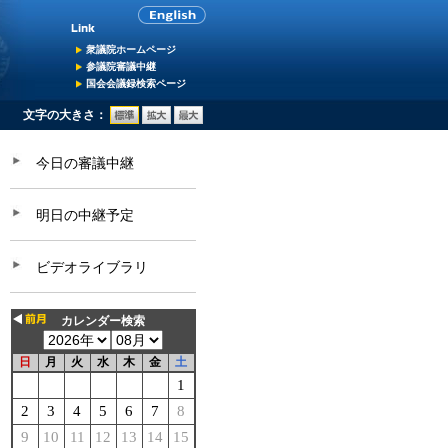
衆議院ホームページ
参議院審議中継
国会会議録検索ページ
文字の大きさ：
今日の審議中継
明日の中継予定
ビデオライブラリ
カレンダー検索
日
月
火
水
木
金
土
1
2
3
4
5
6
7
8
9
10
11
12
13
14
15