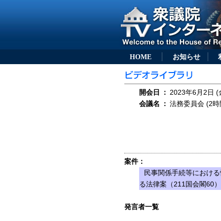
HOME
お知らせ
開会日
：
2023年6月2日 (
会議名
：
法務委員会 (2時
案件：
民事関係手続等における
る法律案（211国会閣60）
発言者一覧