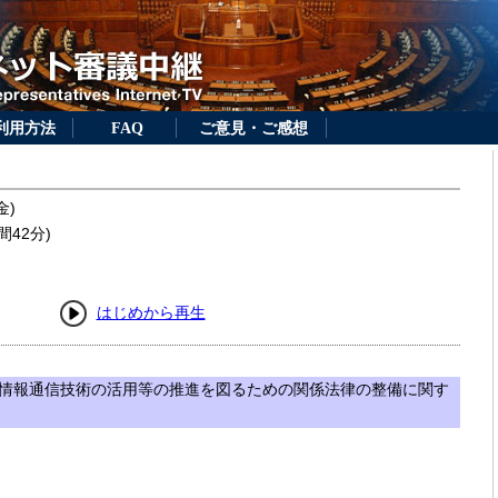
利用方法
FAQ
ご意見・ご感想
金)
間42分)
はじめから再生
情報通信技術の活用等の推進を図るための関係法律の整備に関す