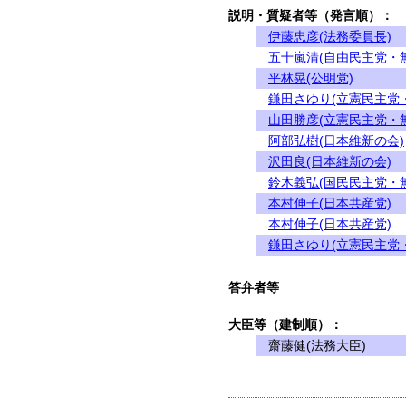
説明・質疑者等（発言順）：
伊藤忠彦(法務委員長)
五十嵐清(自由民主党・
平林晃(公明党)
鎌田さゆり(立憲民主党
山田勝彦(立憲民主党・
阿部弘樹(日本維新の会)
沢田良(日本維新の会)
鈴木義弘(国民民主党・
本村伸子(日本共産党)
本村伸子(日本共産党)
鎌田さゆり(立憲民主党
答弁者等
大臣等（建制順）：
齋藤健(法務大臣)