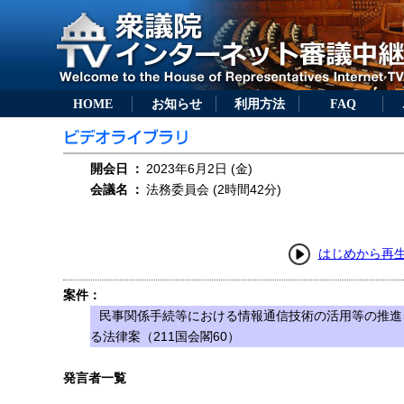
HOME
お知らせ
利用方法
FAQ
開会日
：
2023年6月2日 (金)
会議名
：
法務委員会 (2時間42分)
はじめから再
案件：
民事関係手続等における情報通信技術の活用等の推進
る法律案（211国会閣60）
発言者一覧