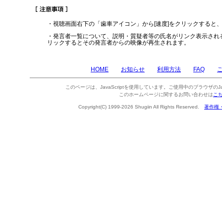
・視聴画面右下の「歯車アイコン」から[速度]をクリックすると
・発言者一覧について、説明・質疑者等の氏名がリンク表示され
リックするとその発言者からの映像が再生されます。
HOME
お知らせ
利用方法
FAQ
このページは、JavaScriptを使用しています。ご使用中のブラウザのJa
このホームページに関するお問い合わせは
こ
Copyright(C) 1999-2026 Shugiin All Rights Reserved.
著作権