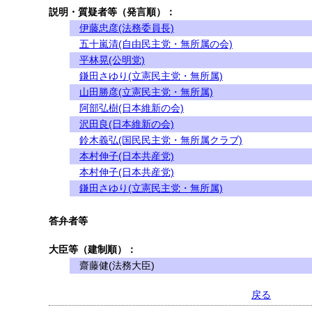
説明・質疑者等（発言順）：
伊藤忠彦(法務委員長)
五十嵐清(自由民主党・無所属の会)
平林晃(公明党)
鎌田さゆり(立憲民主党・無所属)
山田勝彦(立憲民主党・無所属)
阿部弘樹(日本維新の会)
沢田良(日本維新の会)
鈴木義弘(国民民主党・無所属クラブ)
本村伸子(日本共産党)
本村伸子(日本共産党)
鎌田さゆり(立憲民主党・無所属)
答弁者等
大臣等（建制順）：
齋藤健(法務大臣)
戻る