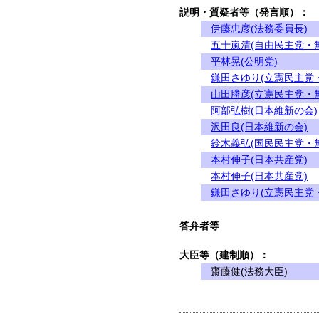
説明・質疑者等（発言順）：
伊藤忠彦(法務委員長)
五十嵐清(自由民主党・
平林晃(公明党)
鎌田さゆり(立憲民主党
山田勝彦(立憲民主党・
阿部弘樹(日本維新の会)
沢田良(日本維新の会)
鈴木義弘(国民民主党・
本村伸子(日本共産党)
本村伸子(日本共産党)
鎌田さゆり(立憲民主党
答弁者等
大臣等（建制順）：
齋藤健(法務大臣)