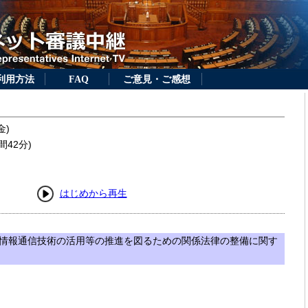
利用方法
FAQ
ご意見・ご感想
金)
間42分)
はじめから再生
情報通信技術の活用等の推進を図るための関係法律の整備に関す