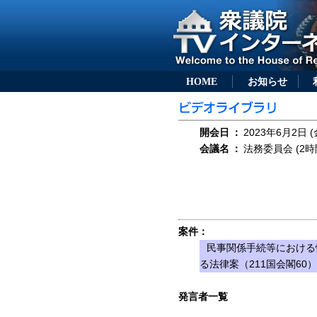
HOME
お知らせ
開会日
：
2023年6月2日 (
会議名
：
法務委員会 (2時
案件：
民事関係手続等における
る法律案（211国会閣60）
発言者一覧