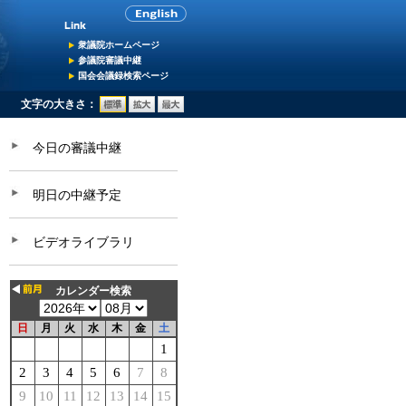
衆議院ホームページ
参議院審議中継
国会会議録検索ページ
文字の大きさ：
今日の審議中継
明日の中継予定
ビデオライブラリ
カレンダー検索
日
月
火
水
木
金
土
1
2
3
4
5
6
7
8
9
10
11
12
13
14
15