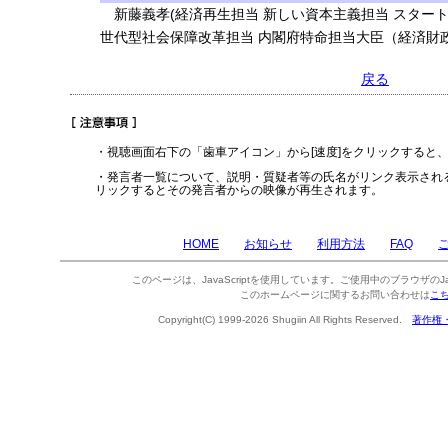
新藤義孝(経済再生担当 新しい資本主義担当 スタート
世代型社会保障改革担当 内閣府特命担当大臣（経済財政
戻る
・視聴画面右下の「歯車アイコン」から[速度]をクリックすると
・発言者一覧について、説明・質疑者等の氏名がリンク表示され
リックするとその発言者からの映像が再生されます。
HOME
お知らせ
利用方法
FAQ
このページは、JavaScriptを使用しています。ご使用中のブラウザのJa
このホームページに関するお問い合わせは
こ
Copyright(C) 1999-2026 Shugiin All Rights Reserved.
著作権