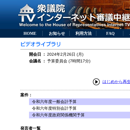
HOME
お知らせ
利用方法
FAQ
開会日
：
2024年2月26日 (月)
会議名
：
予算委員会 (7時間17分)
はじめから再
案件：
令和六年度一般会計予算
令和六年度特別会計予算
令和六年度政府関係機関予算
発言者一覧