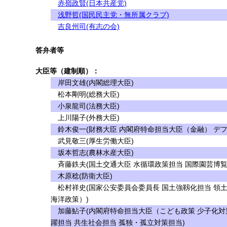
赤嶺政賢(日本共産党)
浅野哲(国民民主党・無所属クラブ)
吉良州司(有志の会)
答弁者等
大臣等（建制順）：
岸田文雄(内閣総理大臣)
松本剛明(総務大臣)
小泉龍司(法務大臣)
上川陽子(外務大臣)
鈴木俊一(財務大臣 内閣府特命担当大臣（金融） デフ
武見敬三(厚生労働大臣)
坂本哲志(農林水産大臣)
斉藤鉄夫(国土交通大臣 水循環政策担当 国際園芸博覧
木原稔(防衛大臣)
松村祥史(国家公安委員会委員長 国土強靱化担当 領
海洋政策）)
加藤鮎子(内閣府特命担当大臣（こども政策 少子化対策
躍担当 共生社会担当 孤独・孤立対策担当)