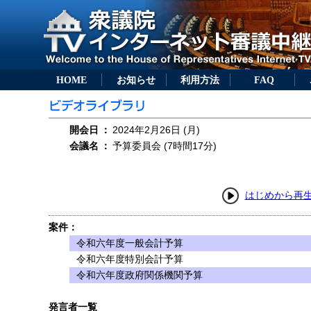
HOME
お知らせ
利用方法
FAQ
開会日
：
2024年2月26日 (月)
会議名
：
予算委員会 (7時間17分)
はじめから再
案件：
令和六年度一般会計予算
令和六年度特別会計予算
令和六年度政府関係機関予算
発言者一覧