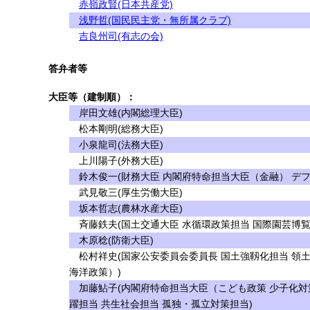
赤嶺政賢(日本共産党)
浅野哲(国民民主党・無所属クラブ)
吉良州司(有志の会)
答弁者等
大臣等（建制順）：
岸田文雄(内閣総理大臣)
松本剛明(総務大臣)
小泉龍司(法務大臣)
上川陽子(外務大臣)
鈴木俊一(財務大臣 内閣府特命担当大臣（金融） デフ
武見敬三(厚生労働大臣)
坂本哲志(農林水産大臣)
斉藤鉄夫(国土交通大臣 水循環政策担当 国際園芸博覧
木原稔(防衛大臣)
松村祥史(国家公安委員会委員長 国土強靱化担当 領
海洋政策）)
加藤鮎子(内閣府特命担当大臣（こども政策 少子化対策
躍担当 共生社会担当 孤独・孤立対策担当)