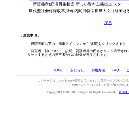
新藤義孝(経済再生担当 新しい資本主義担当 スタート
世代型社会保障改革担当 内閣府特命担当大臣（経済財政
戻る
・視聴画面右下の「歯車アイコン」から[速度]をクリックすると
・発言者一覧について、説明・質疑者等の氏名がリンク表示され
リックするとその発言者からの映像が再生されます。
HOME
お知らせ
利用方法
FAQ
このページは、JavaScriptを使用しています。ご使用中のブラウザのJa
このホームページに関するお問い合わせは
こ
Copyright(C) 1999-2026 Shugiin All Rights Reserved.
著作権