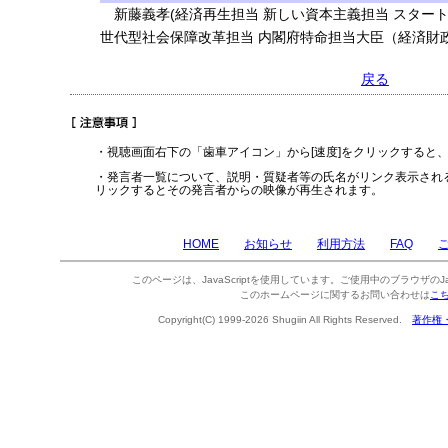
新藤義孝(経済再生担当 新しい資本主義担当 スタート
世代型社会保障改革担当 内閣府特命担当大臣（経済財政
戻る
・視聴画面右下の「歯車アイコン」から[速度]をクリックすると
・発言者一覧について、説明・質疑者等の氏名がリンク表示され
リックするとその発言者からの映像が再生されます。
HOME
お知らせ
利用方法
FAQ
このページは、JavaScriptを使用しています。ご使用中のブラウザのJa
このホームページに関するお問い合わせは
こ
Copyright(C) 1999-2026 Shugiin All Rights Reserved.
著作権