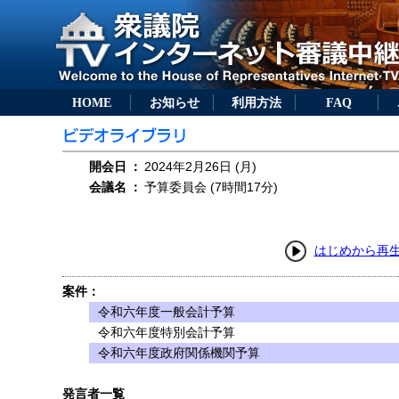
HOME
お知らせ
利用方法
FAQ
開会日
：
2024年2月26日 (月)
会議名
：
予算委員会 (7時間17分)
はじめから再
案件：
令和六年度一般会計予算
令和六年度特別会計予算
令和六年度政府関係機関予算
発言者一覧