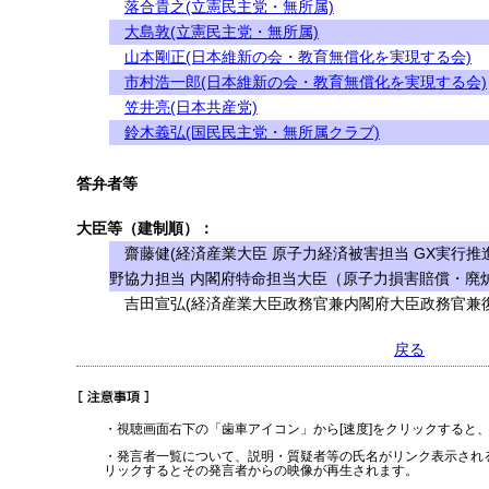
落合貴之(立憲民主党・無所属)
大島敦(立憲民主党・無所属)
山本剛正(日本維新の会・教育無償化を実現する会)
市村浩一郎(日本維新の会・教育無償化を実現する会)
笠井亮(日本共産党)
鈴木義弘(国民民主党・無所属クラブ)
答弁者等
大臣等（建制順）：
齋藤健(経済産業大臣 原子力経済被害担当 GX実行推
野協力担当 内閣府特命担当大臣（原子力損害賠償・廃
吉田宣弘(経済産業大臣政務官兼内閣府大臣政務官兼復
戻る
・視聴画面右下の「歯車アイコン」から[速度]をクリックすると
・発言者一覧について、説明・質疑者等の氏名がリンク表示され
リックするとその発言者からの映像が再生されます。