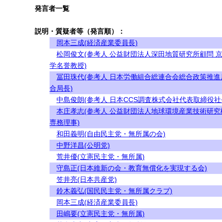
発言者一覧
説明・質疑者等（発言順）：
岡本三成(経済産業委員長)
松岡俊文(参考人 公益財団法人深田地質研究所顧問 
学名誉教授)
冨田珠代(参考人 日本労働組合総連合会総合政策推進
合局長)
中島俊朗(参考人 日本CCS調査株式会社代表取締役社
本庄孝志(参考人 公益財団法人地球環境産業技術研究
専務理事)
和田義明(自由民主党・無所属の会)
中野洋昌(公明党)
荒井優(立憲民主党・無所属)
守島正(日本維新の会・教育無償化を実現する会)
笠井亮(日本共産党)
鈴木義弘(国民民主党・無所属クラブ)
岡本三成(経済産業委員長)
田嶋要(立憲民主党・無所属)