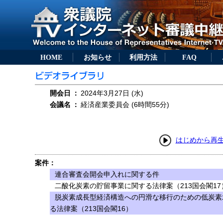
HOME
お知らせ
利用方法
FAQ
開会日
：
2024年3月27日 (水)
会議名
：
経済産業委員会 (6時間55分)
はじめから再
案件：
連合審査会開会申入れに関する件
二酸化炭素の貯留事業に関する法律案（213国会閣17
脱炭素成長型経済構造への円滑な移行のための低炭素
る法律案（213国会閣16）