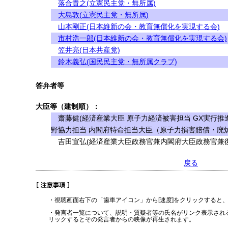
落合貴之(立憲民主党・無所属)
大島敦(立憲民主党・無所属)
山本剛正(日本維新の会・教育無償化を実現する会)
市村浩一郎(日本維新の会・教育無償化を実現する会)
笠井亮(日本共産党)
鈴木義弘(国民民主党・無所属クラブ)
答弁者等
大臣等（建制順）：
齋藤健(経済産業大臣 原子力経済被害担当 GX実行推
野協力担当 内閣府特命担当大臣（原子力損害賠償・廃
吉田宣弘(経済産業大臣政務官兼内閣府大臣政務官兼復
戻る
・視聴画面右下の「歯車アイコン」から[速度]をクリックすると
・発言者一覧について、説明・質疑者等の氏名がリンク表示され
リックするとその発言者からの映像が再生されます。