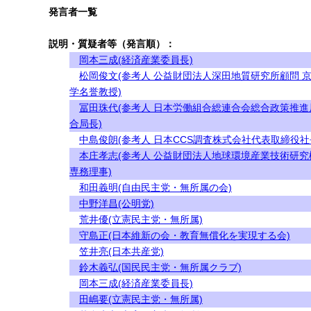
発言者一覧
説明・質疑者等（発言順）：
岡本三成(経済産業委員長)
松岡俊文(参考人 公益財団法人深田地質研究所顧問 
学名誉教授)
冨田珠代(参考人 日本労働組合総連合会総合政策推進
合局長)
中島俊朗(参考人 日本CCS調査株式会社代表取締役社
本庄孝志(参考人 公益財団法人地球環境産業技術研究
専務理事)
和田義明(自由民主党・無所属の会)
中野洋昌(公明党)
荒井優(立憲民主党・無所属)
守島正(日本維新の会・教育無償化を実現する会)
笠井亮(日本共産党)
鈴木義弘(国民民主党・無所属クラブ)
岡本三成(経済産業委員長)
田嶋要(立憲民主党・無所属)