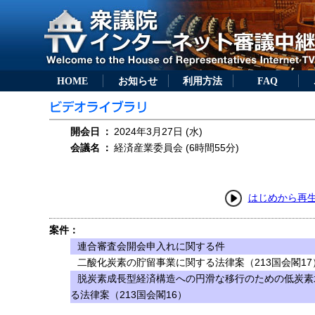
HOME
お知らせ
利用方法
FAQ
開会日
：
2024年3月27日 (水)
会議名
：
経済産業委員会 (6時間55分)
はじめから再
案件：
連合審査会開会申入れに関する件
二酸化炭素の貯留事業に関する法律案（213国会閣17
脱炭素成長型経済構造への円滑な移行のための低炭素
る法律案（213国会閣16）