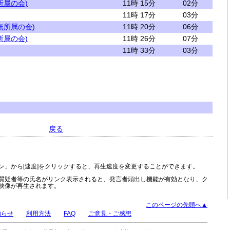
所属の会)
11時 15分
02分
11時 17分
03分
無所属の会)
11時 20分
06分
所属の会)
11時 26分
07分
11時 33分
03分
戻る
ン」から[速度]をクリックすると、再生速度を変更することができます。
質疑者等の氏名がリンク表示されると、発言者頭出し機能が有効となり、ク
映像が再生されます。
このページの先頭へ▲
知らせ
利用方法
FAQ
ご意見・ご感想