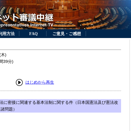
利用方法
FAQ
ご意見・ご感想
(木)
間39分)
はじめから再生
法に密接に関連する基本法制に関する件（日本国憲法及び憲法改
る諸問題）