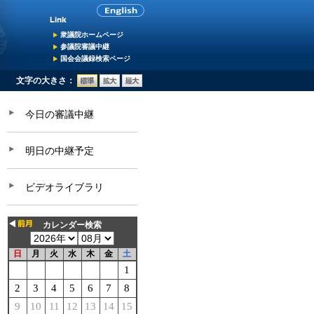
衆議院ホームページ
参議院審議中継
国会会議録検索ページ
文字の大きさ：
今日の審議中継
明日の中継予定
ビデオライブラリ
カレンダー検索
日
月
火
水
木
金
土
1
2
3
4
5
6
7
8
9
10
11
12
13
14
15