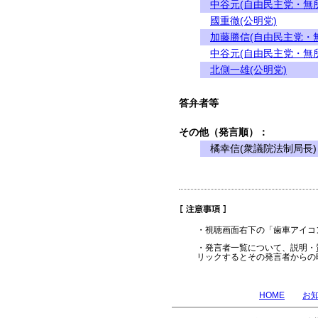
中谷元(自由民主党・無
國重徹(公明党)
加藤勝信(自由民主党・
中谷元(自由民主党・無
北側一雄(公明党)
答弁者等
その他（発言順）：
橘幸信(衆議院法制局長)
・視聴画面右下の「歯車アイコ
・発言者一覧について、説明・
リックするとその発言者からの
HOME
お