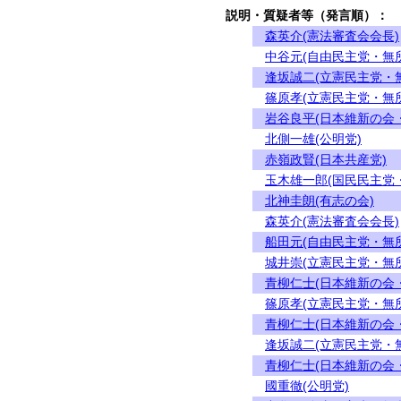
説明・質疑者等（発言順）：
森英介(憲法審査会会長)
中谷元(自由民主党・無
逢坂誠二(立憲民主党・
篠原孝(立憲民主党・無
岩谷良平(日本維新の会
北側一雄(公明党)
赤嶺政賢(日本共産党)
玉木雄一郎(国民民主党
北神圭朗(有志の会)
森英介(憲法審査会会長)
船田元(自由民主党・無
城井崇(立憲民主党・無
青柳仁士(日本維新の会
篠原孝(立憲民主党・無
青柳仁士(日本維新の会
逢坂誠二(立憲民主党・
青柳仁士(日本維新の会
國重徹(公明党)