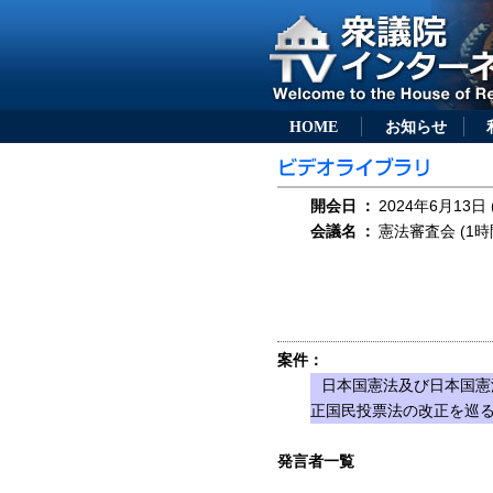
HOME
お知らせ
開会日
：
2024年6月13日 
会議名
：
憲法審査会 (1時
案件：
日本国憲法及び日本国憲
正国民投票法の改正を巡
発言者一覧