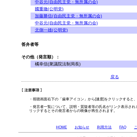
中谷元(自由民主党・無所属の会)
國重徹(公明党)
加藤勝信(自由民主党・無所属の会)
中谷元(自由民主党・無所属の会)
北側一雄(公明党)
答弁者等
その他（発言順）：
橘幸信(衆議院法制局長)
戻る
・視聴画面右下の「歯車アイコン」から[速度]をクリックすると
・発言者一覧について、説明・質疑者等の氏名がリンク表示され
リックするとその発言者からの映像が再生されます。
HOME
お知らせ
利用方法
FAQ