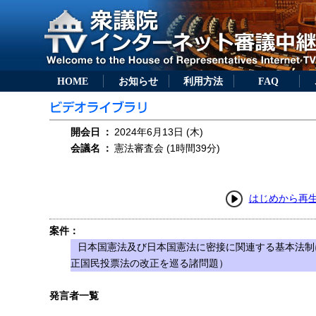
HOME
お知らせ
利用方法
FAQ
開会日
：
2024年6月13日 (木)
会議名
：
憲法審査会 (1時間39分)
はじめから再
案件：
日本国憲法及び日本国憲法に密接に関連する基本法制
正国民投票法の改正を巡る諸問題）
発言者一覧