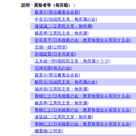
説明・質疑者等（発言順）：
森英介(憲法審査会会長)
中谷元(自由民主党・無所属の会)
逢坂誠二(立憲民主党・無所属)
篠原孝(立憲民主党・無所属)
岩谷良平(日本維新の会・教育無償化を実現する会)
北側一雄(公明党)
赤嶺政賢(日本共産党)
玉木雄一郎(国民民主党・無所属クラブ)
北神圭朗(有志の会)
森英介(憲法審査会会長)
船田元(自由民主党・無所属の会)
城井崇(立憲民主党・無所属)
青柳仁士(日本維新の会・教育無償化を実現する会)
篠原孝(立憲民主党・無所属)
青柳仁士(日本維新の会・教育無償化を実現する会)
逢坂誠二(立憲民主党・無所属)
青柳仁士(日本維新の会・教育無償化を実現する会)
國重徹(公明党)