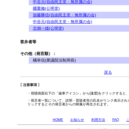
中谷元(自由民主党・無所属の会)
國重徹(公明党)
加藤勝信(自由民主党・無所属の会)
中谷元(自由民主党・無所属の会)
北側一雄(公明党)
答弁者等
その他（発言順）：
橘幸信(衆議院法制局長)
戻る
・視聴画面右下の「歯車アイコン」から[速度]をクリックすると
・発言者一覧について、説明・質疑者等の氏名がリンク表示され
リックするとその発言者からの映像が再生されます。
HOME
お知らせ
利用方法
FAQ