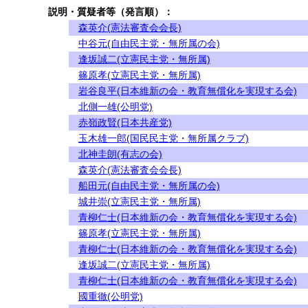
説明・質疑者等（発言順）：
森英介(憲法審査会会長)
中谷元(自由民主党・無所属の会)
逢坂誠二(立憲民主党・無所属)
篠原孝(立憲民主党・無所属)
岩谷良平(日本維新の会・教育無償化を実現する会)
北側一雄(公明党)
赤嶺政賢(日本共産党)
玉木雄一郎(国民民主党・無所属クラブ)
北神圭朗(有志の会)
森英介(憲法審査会会長)
船田元(自由民主党・無所属の会)
城井崇(立憲民主党・無所属)
青柳仁士(日本維新の会・教育無償化を実現する会)
篠原孝(立憲民主党・無所属)
青柳仁士(日本維新の会・教育無償化を実現する会)
逢坂誠二(立憲民主党・無所属)
青柳仁士(日本維新の会・教育無償化を実現する会)
國重徹(公明党)