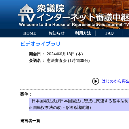
HOME
お知らせ
利用方法
FAQ
開会日
：
2024年6月13日 (木)
会議名
：
憲法審査会 (1時間39分)
はじめから再
案件：
日本国憲法及び日本国憲法に密接に関連する基本法制
正国民投票法の改正を巡る諸問題）
発言者一覧