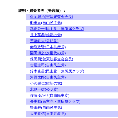
説明・質疑者等（発言順）：
保岡興治(憲法審査会会長)
船田元(自由民主党)
武正公一(民主党・無所属クラブ)
井上英孝(維新の党)
斉藤鉄夫(公明党)
赤嶺政賢(日本共産党)
園田博之(次世代の党)
保岡興治(憲法審査会会長)
古屋圭司(自由民主党)
鈴木克昌(民主党・無所属クラブ)
河野太郎(自由民主党)
小沢鋭仁(維新の党)
北側一雄(公明党)
佐藤ゆかり(自由民主党)
長妻昭(民主党・無所属クラブ)
野田毅(自由民主党)
大平喜信(日本共産党)