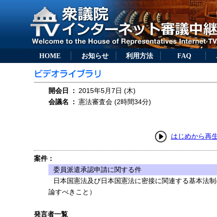
HOME
お知らせ
利用方法
FAQ
開会日
：
2015年5月7日 (木)
会議名
：
憲法審査会 (2時間34分)
はじめから再
案件：
委員派遣承認申請に関する件
日本国憲法及び日本国憲法に密接に関連する基本法制
論すべきこと）
発言者一覧