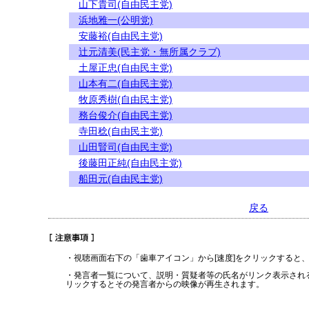
山下貴司(自由民主党)
浜地雅一(公明党)
安藤裕(自由民主党)
辻元清美(民主党・無所属クラブ)
土屋正忠(自由民主党)
山本有二(自由民主党)
牧原秀樹(自由民主党)
務台俊介(自由民主党)
寺田稔(自由民主党)
山田賢司(自由民主党)
後藤田正純(自由民主党)
船田元(自由民主党)
戻る
・視聴画面右下の「歯車アイコン」から[速度]をクリックすると
・発言者一覧について、説明・質疑者等の氏名がリンク表示され
リックするとその発言者からの映像が再生されます。