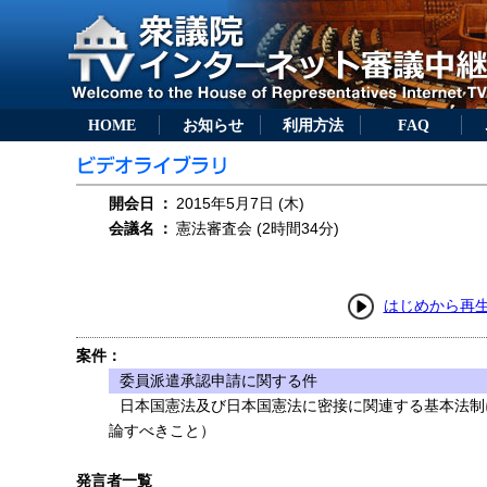
HOME
お知らせ
利用方法
FAQ
開会日
：
2015年5月7日 (木)
会議名
：
憲法審査会 (2時間34分)
はじめから再
案件：
委員派遣承認申請に関する件
日本国憲法及び日本国憲法に密接に関連する基本法制
論すべきこと）
発言者一覧