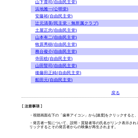
山下貴司(自由民主党)
浜地雅一(公明党)
安藤裕(自由民主党)
辻元清美(民主党・無所属クラブ)
土屋正忠(自由民主党)
山本有二(自由民主党)
牧原秀樹(自由民主党)
務台俊介(自由民主党)
寺田稔(自由民主党)
山田賢司(自由民主党)
後藤田正純(自由民主党)
船田元(自由民主党)
戻る
・視聴画面右下の「歯車アイコン」から[速度]をクリックすると
・発言者一覧について、説明・質疑者等の氏名がリンク表示され
リックするとその発言者からの映像が再生されます。