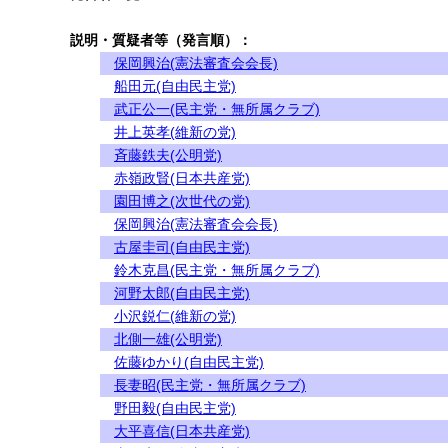
説明・質疑者等（発言順）：
保岡興治(憲法審査会会長)
船田元(自由民主党)
武正公一(民主党・無所属クラブ)
井上英孝(維新の党)
斉藤鉄夫(公明党)
赤嶺政賢(日本共産党)
園田博之(次世代の党)
保岡興治(憲法審査会会長)
古屋圭司(自由民主党)
鈴木克昌(民主党・無所属クラブ)
河野太郎(自由民主党)
小沢鋭仁(維新の党)
北側一雄(公明党)
佐藤ゆかり(自由民主党)
長妻昭(民主党・無所属クラブ)
野田毅(自由民主党)
大平喜信(日本共産党)