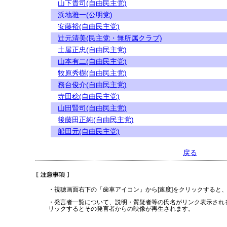
山下貴司(自由民主党)
浜地雅一(公明党)
安藤裕(自由民主党)
辻元清美(民主党・無所属クラブ)
土屋正忠(自由民主党)
山本有二(自由民主党)
牧原秀樹(自由民主党)
務台俊介(自由民主党)
寺田稔(自由民主党)
山田賢司(自由民主党)
後藤田正純(自由民主党)
船田元(自由民主党)
戻る
・視聴画面右下の「歯車アイコン」から[速度]をクリックすると
・発言者一覧について、説明・質疑者等の氏名がリンク表示され
リックするとその発言者からの映像が再生されます。