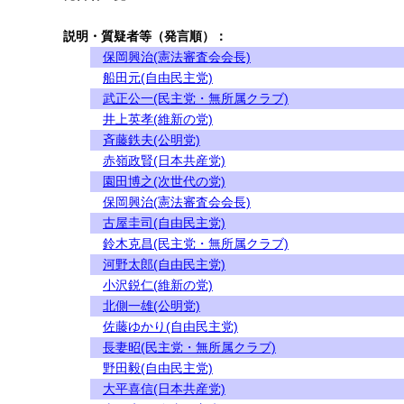
説明・質疑者等（発言順）：
保岡興治(憲法審査会会長)
船田元(自由民主党)
武正公一(民主党・無所属クラブ)
井上英孝(維新の党)
斉藤鉄夫(公明党)
赤嶺政賢(日本共産党)
園田博之(次世代の党)
保岡興治(憲法審査会会長)
古屋圭司(自由民主党)
鈴木克昌(民主党・無所属クラブ)
河野太郎(自由民主党)
小沢鋭仁(維新の党)
北側一雄(公明党)
佐藤ゆかり(自由民主党)
長妻昭(民主党・無所属クラブ)
野田毅(自由民主党)
大平喜信(日本共産党)