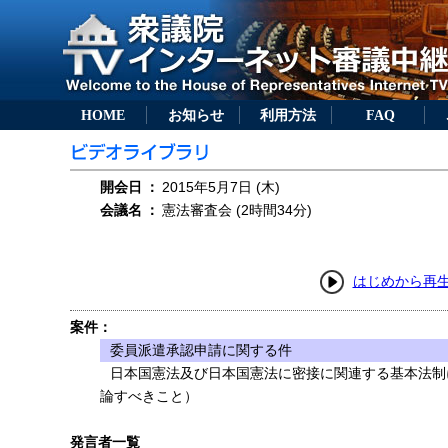
HOME
お知らせ
利用方法
FAQ
開会日
：
2015年5月7日 (木)
会議名
：
憲法審査会 (2時間34分)
はじめから再
案件：
委員派遣承認申請に関する件
日本国憲法及び日本国憲法に密接に関連する基本法制
論すべきこと）
発言者一覧