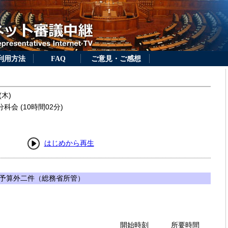
利用方法
FAQ
ご意見・ご感想
(木)
会 (10時間02分)
はじめから再生
予算外二件（総務省所管）
開始時刻
所要時間