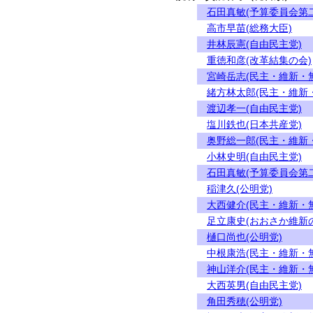
石田真敏(予算委員会第
高市早苗(総務大臣)
井林辰憲(自由民主党)
重徳和彦(改革結集の会)
宮崎岳志(民主・維新・
緒方林太郎(民主・維新
渡辺孝一(自由民主党)
塩川鉄也(日本共産党)
奥野総一郎(民主・維新
小林史明(自由民主党)
石田真敏(予算委員会第
稲津久(公明党)
大西健介(民主・維新・
足立康史(おおさか維新
樋口尚也(公明党)
中根康浩(民主・維新・
神山洋介(民主・維新・
大西英男(自由民主党)
角田秀穂(公明党)