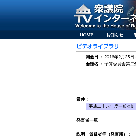
HOME
お知らせ
開会日
：
2016年2月25日 
会議名
：
予算委員会第二分科
案件：
平成二十八年度一般会計
発言者一覧
説明・質疑者等（発言順）：