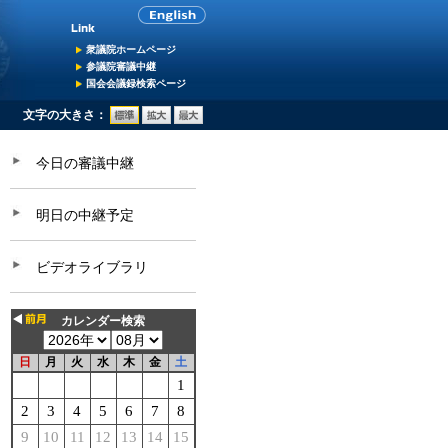
衆議院ホームページ
参議院審議中継
国会会議録検索ページ
文字の大きさ：
今日の審議中継
明日の中継予定
ビデオライブラリ
カレンダー検索
日
月
火
水
木
金
土
1
2
3
4
5
6
7
8
9
10
11
12
13
14
15