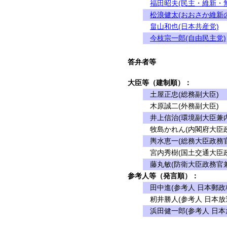
福田昭夫(民主・維新・
松浪健太(おおさか維新
畠山和也(日本共産党)
今枝宗一郎(自由民主党)
答弁者等
大臣等（建制順）：
土屋正忠(総務副大臣)
木原誠二(外務副大臣)
井上信治(環境副大臣兼内
牧島かれん(内閣府大臣政
輿水恵一(総務大臣政務官
宮内秀樹(国土交通大臣政
藤丸敏(防衛大臣政務官兼
参考人等（発言順）：
田中進(参考人 日本郵政
籾井勝人(参考人 日本放
浜田健一郎(参考人 日本