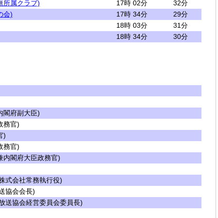
無所属クラブ)
17時 02分
32分
の会)
17時 34分
29分
18時 03分
31分
18時 34分
30分
閣府副大臣)
務官)
)
務官)
内閣府大臣政務官)
株式会社常務執行役)
送協会会長)
放送協会経営委員会委員長)