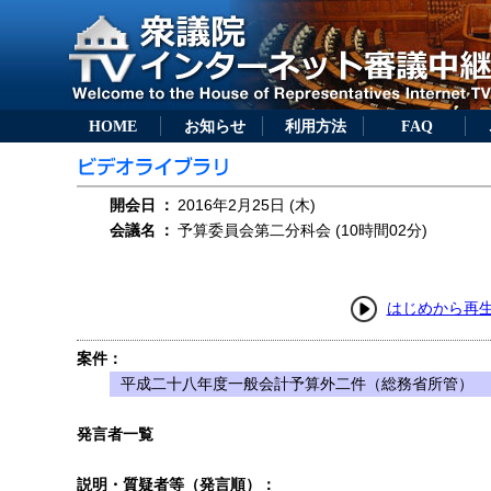
HOME
お知らせ
利用方法
FAQ
開会日
：
2016年2月25日 (木)
会議名
：
予算委員会第二分科会 (10時間02分)
はじめから再
案件：
平成二十八年度一般会計予算外二件（総務省所管）
発言者一覧
説明・質疑者等（発言順）：