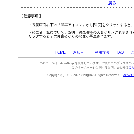
戻る
・視聴画面右下の「歯車アイコン」から[速度]をクリックすると
・発言者一覧について、説明・質疑者等の氏名がリンク表示され
リックするとその発言者からの映像が再生されます。
HOME
お知らせ
利用方法
FAQ
このページは、JavaScriptを使用しています。ご使用中のブラウザのJa
このホームページに関するお問い合わせは
こ
Copyright(C) 1999-2026 Shugiin All Rights Reserved.
著作権