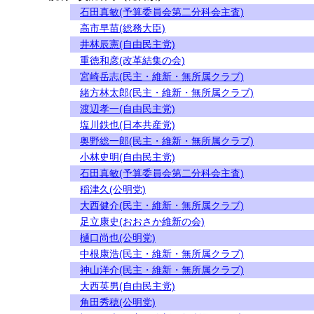
石田真敏(予算委員会第二分科会主査)
高市早苗(総務大臣)
井林辰憲(自由民主党)
重徳和彦(改革結集の会)
宮崎岳志(民主・維新・無所属クラブ)
緒方林太郎(民主・維新・無所属クラブ)
渡辺孝一(自由民主党)
塩川鉄也(日本共産党)
奥野総一郎(民主・維新・無所属クラブ)
小林史明(自由民主党)
石田真敏(予算委員会第二分科会主査)
稲津久(公明党)
大西健介(民主・維新・無所属クラブ)
足立康史(おおさか維新の会)
樋口尚也(公明党)
中根康浩(民主・維新・無所属クラブ)
神山洋介(民主・維新・無所属クラブ)
大西英男(自由民主党)
角田秀穂(公明党)