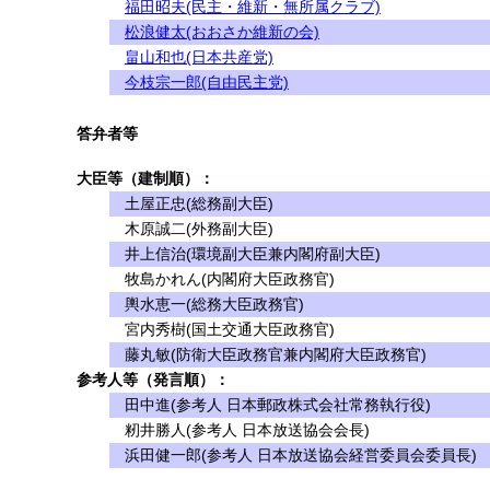
福田昭夫(民主・維新・無所属クラブ)
松浪健太(おおさか維新の会)
畠山和也(日本共産党)
今枝宗一郎(自由民主党)
答弁者等
大臣等（建制順）：
土屋正忠(総務副大臣)
木原誠二(外務副大臣)
井上信治(環境副大臣兼内閣府副大臣)
牧島かれん(内閣府大臣政務官)
輿水恵一(総務大臣政務官)
宮内秀樹(国土交通大臣政務官)
藤丸敏(防衛大臣政務官兼内閣府大臣政務官)
参考人等（発言順）：
田中進(参考人 日本郵政株式会社常務執行役)
籾井勝人(参考人 日本放送協会会長)
浜田健一郎(参考人 日本放送協会経営委員会委員長)