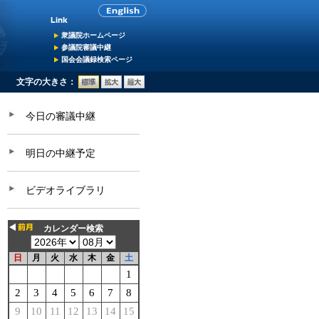
衆議院ホームページ
参議院審議中継
国会会議録検索ページ
文字の大きさ：
今日の審議中継
明日の中継予定
ビデオライブラリ
カレンダー検索
日
月
火
水
木
金
土
1
2
3
4
5
6
7
8
9
10
11
12
13
14
15