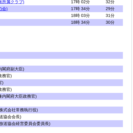
無所属クラブ)
17時 02分
32分
の会)
17時 34分
29分
18時 03分
31分
18時 34分
30分
閣府副大臣)
務官)
)
務官)
内閣府大臣政務官)
株式会社常務執行役)
送協会会長)
放送協会経営委員会委員長)