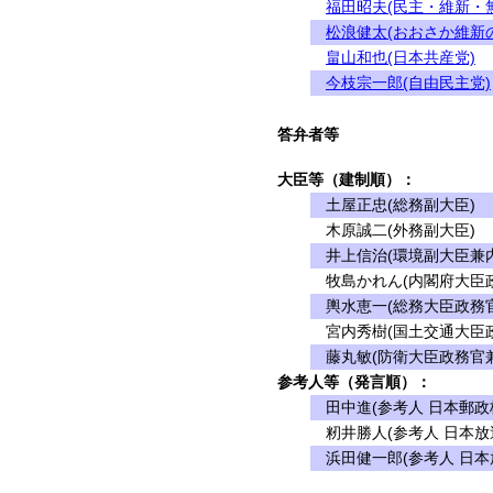
福田昭夫(民主・維新・
松浪健太(おおさか維新
畠山和也(日本共産党)
今枝宗一郎(自由民主党)
答弁者等
大臣等（建制順）：
土屋正忠(総務副大臣)
木原誠二(外務副大臣)
井上信治(環境副大臣兼内
牧島かれん(内閣府大臣政
輿水恵一(総務大臣政務官
宮内秀樹(国土交通大臣政
藤丸敏(防衛大臣政務官兼
参考人等（発言順）：
田中進(参考人 日本郵政
籾井勝人(参考人 日本放
浜田健一郎(参考人 日本