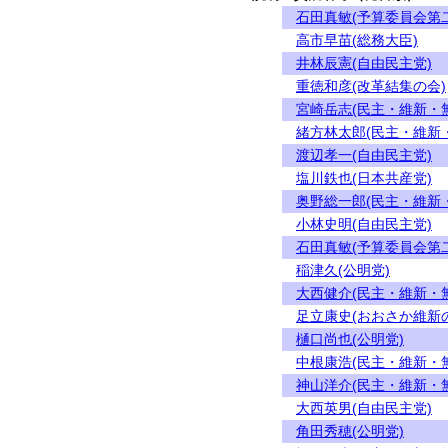
石田真敏(予算委員会第
高市早苗(総務大臣)
井林辰憲(自由民主党)
重徳和彦(改革結集の会)
宮崎岳志(民主・維新・
緒方林太郎(民主・維新
渡辺孝一(自由民主党)
塩川鉄也(日本共産党)
奥野総一郎(民主・維新
小林史明(自由民主党)
石田真敏(予算委員会第
稲津久(公明党)
大西健介(民主・維新・
足立康史(おおさか維新
樋口尚也(公明党)
中根康浩(民主・維新・
神山洋介(民主・維新・
大西英男(自由民主党)
角田秀穂(公明党)