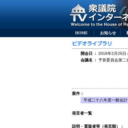
HOME
お知らせ
開会日
：
2016年2月25日 
会議名
：
予算委員会第二分科
案件：
平成二十八年度一般会計
発言者一覧
説明・質疑者等（発言順）：