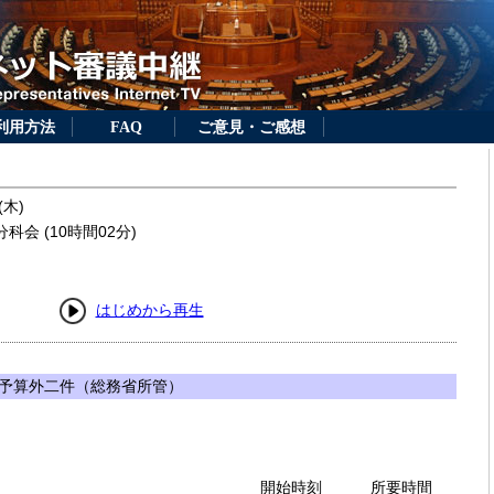
利用方法
FAQ
ご意見・ご感想
(木)
会 (10時間02分)
はじめから再生
予算外二件（総務省所管）
開始時刻
所要時間