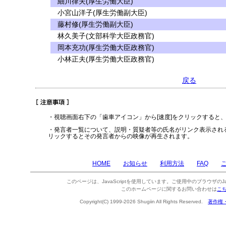
細川律夫(厚生労働大臣)
小宮山洋子(厚生労働副大臣)
藤村修(厚生労働副大臣)
林久美子(文部科学大臣政務官)
岡本充功(厚生労働大臣政務官)
小林正夫(厚生労働大臣政務官)
戻る
・視聴画面右下の「歯車アイコン」から[速度]をクリックすると
・発言者一覧について、説明・質疑者等の氏名がリンク表示され
リックするとその発言者からの映像が再生されます。
HOME
お知らせ
利用方法
FAQ
このページは、JavaScriptを使用しています。ご使用中のブラウザのJa
このホームページに関するお問い合わせは
こ
Copyright(C) 1999-2026 Shugiin All Rights Reserved.
著作権