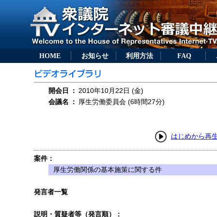
HOME
お知らせ
利用方法
FAQ
開会日
：
2010年10月22日 (金)
会議名
：
厚生労働委員会 (6時間27分)
はじめから再
案件：
厚生労働関係の基本施策に関する件
発言者一覧
説明・質疑者等（発言順）：