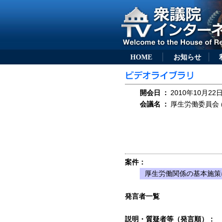
HOME
お知らせ
開会日
：
2010年10月22日
会議名
：
厚生労働委員会 (
案件：
厚生労働関係の基本施策
発言者一覧
説明・質疑者等（発言順）：