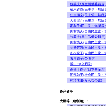
牧義夫(厚生労働委員長)
柚木道義(民主党・無所
仁木博文(民主党・無所
大西健介(民主党・無所
郡和子(民主党・無所属
田村憲久(自由民主党・
牧義夫(厚生労働委員長)
田村憲久(自由民主党・
長勢甚遠(自由民主党・
あべ俊子(自由民主党・
古屋範子(公明党)
坂口力(公明党)
高橋千鶴子(日本共産党)
阿部知子(社会民主党・
柿澤未途(みんなの党)
答弁者等
大臣等（建制順）：