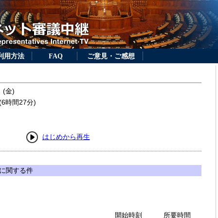
利用方法
FAQ
ご意見・ご感想
 (金)
6時間27分)
はじめから再生
に関する件
開始時刻
所要時間