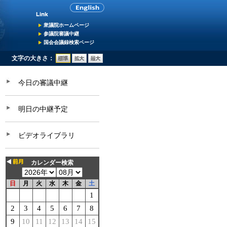
衆議院ホームページ
参議院審議中継
国会会議録検索ページ
文字の大きさ：
今日の審議中継
明日の中継予定
ビデオライブラリ
カレンダー検索
日
月
火
水
木
金
土
1
2
3
4
5
6
7
8
9
10
11
12
13
14
15