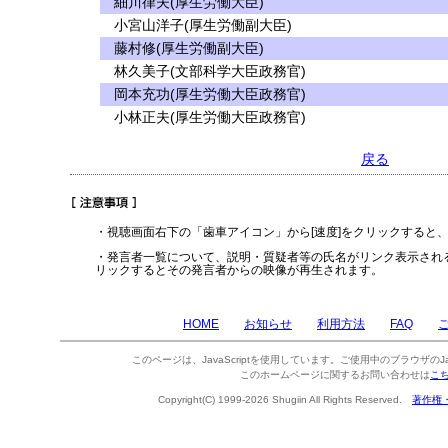
細川律夫(厚生労働大臣)
小宮山洋子(厚生労働副大臣)
藤村修(厚生労働副大臣)
林久美子(文部科学大臣政務官)
岡本充功(厚生労働大臣政務官)
小林正夫(厚生労働大臣政務官)
戻る
・視聴画面右下の「歯車アイコン」から[速度]をクリックすると
・発言者一覧について、説明・質疑者等の氏名がリンク表示され
リックするとその発言者からの映像が再生されます。
HOME
お知らせ
利用方法
FAQ
このページは、JavaScriptを使用しています。ご使用中のブラウザのJa
このホームページに関するお問い合わせは
こ
Copyright(C) 1999-2026 Shugiin All Rights Reserved.
著作権