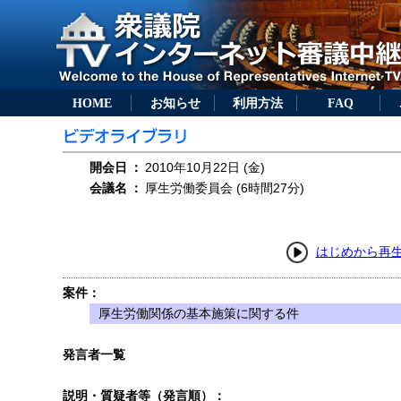
HOME
お知らせ
利用方法
FAQ
開会日
：
2010年10月22日 (金)
会議名
：
厚生労働委員会 (6時間27分)
はじめから再
案件：
厚生労働関係の基本施策に関する件
発言者一覧
説明・質疑者等（発言順）：