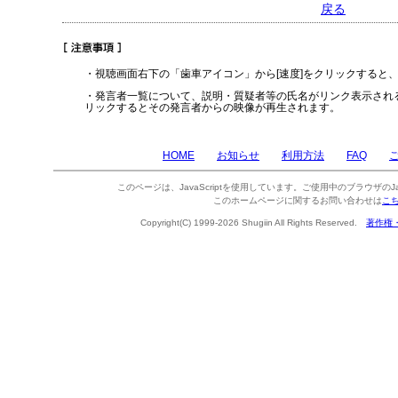
戻る
・視聴画面右下の「歯車アイコン」から[速度]をクリックすると
・発言者一覧について、説明・質疑者等の氏名がリンク表示され
リックするとその発言者からの映像が再生されます。
HOME
お知らせ
利用方法
FAQ
このページは、JavaScriptを使用しています。ご使用中のブラウザのJa
このホームページに関するお問い合わせは
こ
Copyright(C) 1999-2026 Shugiin All Rights Reserved.
著作権