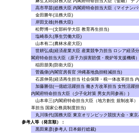
麻生太郎(財務大臣 内閣府特命担当大臣（金融） デフ
高市早苗(総務大臣 内閣府特命担当大臣（マイナンバ
金田勝年(法務大臣)
岸田文雄(外務大臣)
松野博一(文部科学大臣 教育再生担当)
塩崎恭久(厚生労働大臣)
山本有二(農林水産大臣)
世耕弘成(経済産業大臣 産業競争力担当 ロシア経済分
閣府特命担当大臣（原子力損害賠償・廃炉等支援機構）
稲田朋美(防衛大臣)
菅義偉(内閣官房長官 沖縄基地負担軽減担当)
石原伸晃(経済再生担当 社会保障・税一体改革担当 
加藤勝信(一億総活躍担当 働き方改革担当 女性活躍担
内閣府特命担当大臣（少子化対策 男女共同参画）)
山本幸三(内閣府特命担当大臣（地方創生 規制改革）
革担当 国家公務員制度担当)
丸川珠代(国務大臣 東京オリンピック競技大会・東京
参考人等（発言順）：
黒田東彦(参考人 日本銀行総裁)