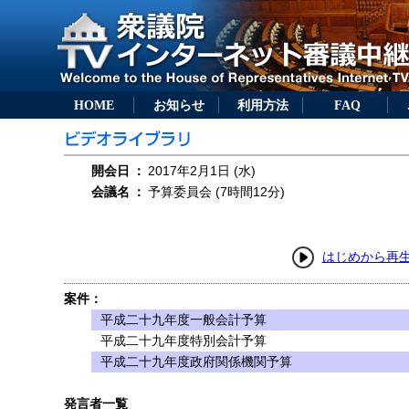
HOME
お知らせ
利用方法
FAQ
開会日
：
2017年2月1日 (水)
会議名
：
予算委員会 (7時間12分)
はじめから再
案件：
平成二十九年度一般会計予算
平成二十九年度特別会計予算
平成二十九年度政府関係機関予算
発言者一覧