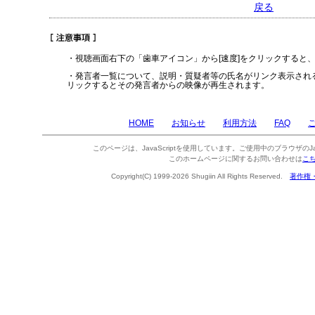
戻る
・視聴画面右下の「歯車アイコン」から[速度]をクリックすると
・発言者一覧について、説明・質疑者等の氏名がリンク表示され
リックするとその発言者からの映像が再生されます。
HOME
お知らせ
利用方法
FAQ
このページは、JavaScriptを使用しています。ご使用中のブラウザのJa
このホームページに関するお問い合わせは
こ
Copyright(C) 1999-2026 Shugiin All Rights Reserved.
著作権