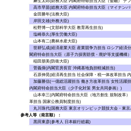
麻生太郎(財務大臣 内閣府特命担当大臣（金融） デフ
高市早苗(総務大臣 内閣府特命担当大臣（マイナンバ
金田勝年(法務大臣)
岸田文雄(外務大臣)
松野博一(文部科学大臣 教育再生担当)
塩崎恭久(厚生労働大臣)
山本有二(農林水産大臣)
世耕弘成(経済産業大臣 産業競争力担当 ロシア経済分
閣府特命担当大臣（原子力損害賠償・廃炉等支援機構）
稲田朋美(防衛大臣)
菅義偉(内閣官房長官 沖縄基地負担軽減担当)
石原伸晃(経済再生担当 社会保障・税一体改革担当 
加藤勝信(一億総活躍担当 働き方改革担当 女性活躍担
内閣府特命担当大臣（少子化対策 男女共同参画）)
山本幸三(内閣府特命担当大臣（地方創生 規制改革）
革担当 国家公務員制度担当)
丸川珠代(国務大臣 東京オリンピック競技大会・東京
参考人等（発言順）：
黒田東彦(参考人 日本銀行総裁)