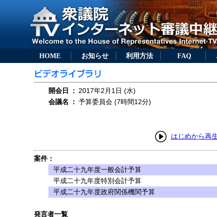
HOME
お知らせ
利用方法
FAQ
開会日
：
2017年2月1日 (水)
会議名
：
予算委員会 (7時間12分)
はじめから再
案件：
平成二十九年度一般会計予算
平成二十九年度特別会計予算
平成二十九年度政府関係機関予算
発言者一覧