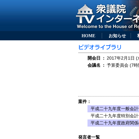
HOME
お知らせ
開会日
：
2017年2月1日 (
会議名
：
予算委員会 (7時
案件：
平成二十九年度一般会計
平成二十九年度特別会計
平成二十九年度政府関係
発言者一覧