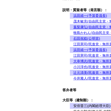
説明・質疑者等（発言順）：
浜田靖一(予算委員長)
茂木敏充(自由民主党・
葉梨康弘(自由民主党・
牧島かれん(自由民主党
石田祝稔(公明党)
江田憲司(民進党・無所
浜田靖一(予算委員長)
江田憲司(民進党・無所
大串博志(民進党・無所
小川淳也(民進党・無所
辻元清美(民進党・無所
今井雅人(民進党・無所
答弁者等
大臣等（建制順）：
安倍晋三(内閣総理大臣)