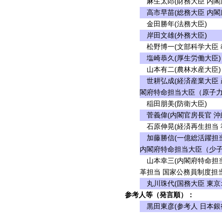
麻生太郎(財務大臣 内閣
高市早苗(総務大臣 内閣
金田勝年(法務大臣)
岸田文雄(外務大臣)
松野博一(文部科学大臣 
塩崎恭久(厚生労働大臣)
山本有二(農林水産大臣)
世耕弘成(経済産業大臣 
閣府特命担当大臣（原子力
稲田朋美(防衛大臣)
菅義偉(内閣官房長官 沖
石原伸晃(経済再生担当 
加藤勝信(一億総活躍担当
内閣府特命担当大臣（少子
山本幸三(内閣府特命担当
革担当 国家公務員制度担当
丸川珠代(国務大臣 東京
参考人等（発言順）：
黒田東彦(参考人 日本銀