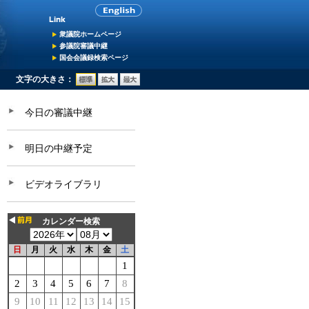
衆議院ホームページ
参議院審議中継
国会会議録検索ページ
文字の大きさ：
今日の審議中継
明日の中継予定
ビデオライブラリ
カレンダー検索
日
月
火
水
木
金
土
1
2
3
4
5
6
7
8
9
10
11
12
13
14
15