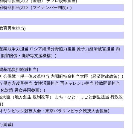
府特命担当大臣（金融） デフレ脱却担当)
府特命担当大臣（マイナンバー制度）)
教育再生担当)
産業競争力担当 ロシア経済分野協力担当 原子力経済被害担当 内
損害賠償・廃炉等支援機構）)
縄基地負担軽減担当)
社会保障・税一体改革担当 内閣府特命担当大臣（経済財政政策）)
 働き方改革担当 女性活躍担当 再チャレンジ担当 拉致問題担当
化対策 男女共同参画）)
大臣（地方創生 規制改革） まち・ひと・しごと創生担当 行政改
)
オリンピック競技大会・東京パラリンピック競技大会担当)
行総裁)