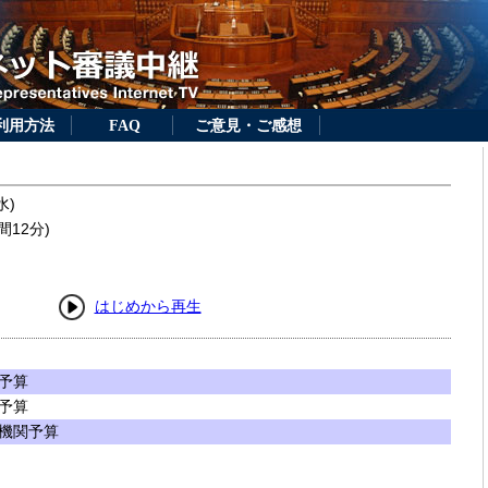
利用方法
FAQ
ご意見・ご感想
水)
間12分)
はじめから再生
予算
予算
機関予算