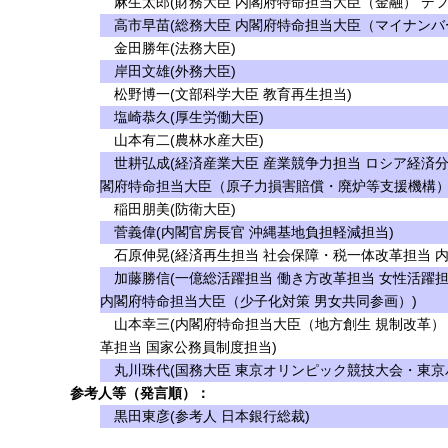
麻生太郎(財務大臣 内閣府特命担当大臣（金融） デフ
高市早苗(総務大臣 内閣府特命担当大臣（マイナンバ
金田勝年(法務大臣)
岸田文雄(外務大臣)
松野博一(文部科学大臣 教育再生担当)
塩崎恭久(厚生労働大臣)
山本有二(農林水産大臣)
世耕弘成(経済産業大臣 産業競争力担当 ロシア経済分
閣府特命担当大臣（原子力損害賠償・廃炉等支援機構）
稲田朋美(防衛大臣)
菅義偉(内閣官房長官 沖縄基地負担軽減担当)
石原伸晃(経済再生担当 社会保障・税一体改革担当 
加藤勝信(一億総活躍担当 働き方改革担当 女性活躍担
内閣府特命担当大臣（少子化対策 男女共同参画）)
山本幸三(内閣府特命担当大臣（地方創生 規制改革）
革担当 国家公務員制度担当)
丸川珠代(国務大臣 東京オリンピック競技大会・東京
参考人等（発言順）：
黒田東彦(参考人 日本銀行総裁)