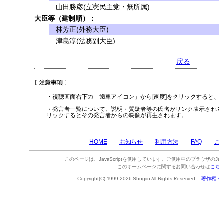
山田勝彦(立憲民主党・無所属)
大臣等（建制順）：
林芳正(外務大臣)
津島淳(法務副大臣)
戻る
・視聴画面右下の「歯車アイコン」から[速度]をクリックすると
・発言者一覧について、説明・質疑者等の氏名がリンク表示され
リックするとその発言者からの映像が再生されます。
HOME
お知らせ
利用方法
FAQ
このページは、JavaScriptを使用しています。ご使用中のブラウザのJa
このホームページに関するお問い合わせは
こ
Copyright(C) 1999-2026 Shugiin All Rights Reserved.
著作権