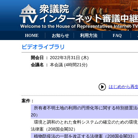
HOME
お知らせ
利用方法
FAQ
開会日
：
2022年3月31日 (木)
会議名
：
本会議 (4時間21分)
はじめから再
案件：
所有者不明土地の利用の円滑化等に関する特別措置法
20）
環境と調和のとれた食料システムの確立のための環境
法律案（208国会閣32）
植物防疫法の一部を改正する法律案（208国会閣33）