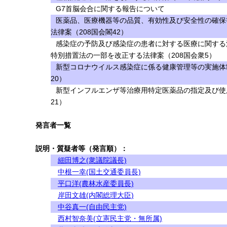
G7首脳会合に関する報告について
医薬品、医療機器等の品質、有効性及び安全性の確保
法律案（208国会閣42）
感染症の予防及び感染症の患者に対する医療に関する
特別措置法の一部を改正する法律案（208国会衆5）
新型コロナウイルス感染症に係る健康管理等の実施体
20）
新型インフルエンザ等治療用特定医薬品の指定及び使
21）
発言者一覧
説明・質疑者等（発言順）：
細田博之(衆議院議長)
中根一幸(国土交通委員長)
平口洋(農林水産委員長)
岸田文雄(内閣総理大臣)
中谷真一(自由民主党)
西村智奈美(立憲民主党・無所属)