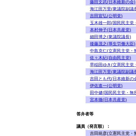
藤田文武(日本維新の会)
海江田万里(衆議院副議長
吉田宣弘(公明党)
玉木雄一郎(国民民主党
本村伸子(日本共産党)
細田博之(衆議院議長)
後藤茂之(厚生労働大臣)
中島克仁(立憲民主党・
佐々木紀(自由民主党)
早稲田ゆき(立憲民主党
海江田万里(衆議院副議長
吉田とも代(日本維新の会
伊佐進一(公明党)
田中健(国民民主党・無
宮本徹(日本共産党)
答弁者等
議員（発言順）：
吉田統彦(立憲民主党・無