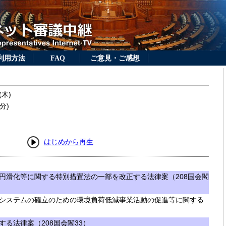
利用方法
FAQ
ご意見・ご感想
(木)
分)
はじめから再生
円滑化等に関する特別措置法の一部を改正する法律案（208国会閣
システムの確立のための環境負荷低減事業活動の促進等に関する
る法律案（208国会閣33）