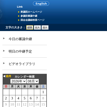
衆議院ホームページ
参議院審議中継
国会会議録検索ページ
文字の大きさ：
今日の審議中継
明日の中継予定
ビデオライブラリ
カレンダー検索
日
月
火
水
木
金
土
1
2
3
4
5
6
7
8
9
10
11
12
13
14
15