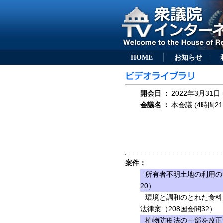
HOME
お知らせ
開会日
：
2022年3月31日 
会議名
：
本会議 (4時間21
案件：
所有者不明土地の利用の
20）
環境と調和のとれた食料
法律案（208国会閣32）
植物防疫法の一部を改正す