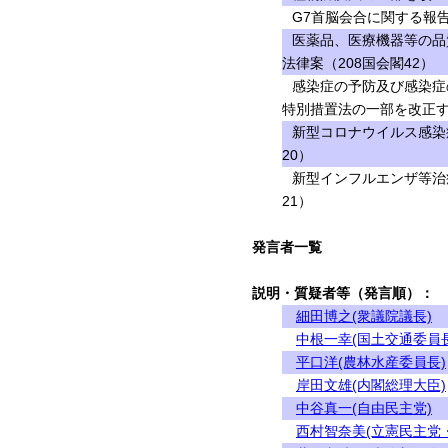
G7首脳会合に関する報
医薬品、医療機器等の品
法律案（208国会閣42）
感染症の予防及び感染症
特別措置法の一部を改正す
新型コロナウイルス感染
20）
新型インフルエンザ等治
21）
発言者一覧
説明・質疑者等（発言順）：
細田博之(衆議院議長)
中根一幸(国土交通委員長
平口洋(農林水産委員長)
岸田文雄(内閣総理大臣)
中谷真一(自由民主党)
西村智奈美(立憲民主党