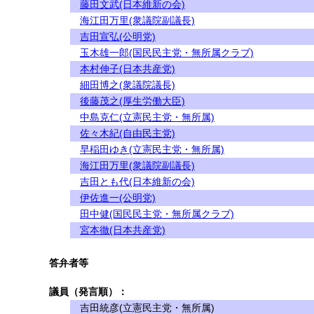
藤田文武(日本維新の会)
海江田万里(衆議院副議長)
吉田宣弘(公明党)
玉木雄一郎(国民民主党・無所属クラブ)
本村伸子(日本共産党)
細田博之(衆議院議長)
後藤茂之(厚生労働大臣)
中島克仁(立憲民主党・無所属)
佐々木紀(自由民主党)
早稲田ゆき(立憲民主党・無所属)
海江田万里(衆議院副議長)
吉田とも代(日本維新の会)
伊佐進一(公明党)
田中健(国民民主党・無所属クラブ)
宮本徹(日本共産党)
答弁者等
議員（発言順）：
吉田統彦(立憲民主党・無所属)