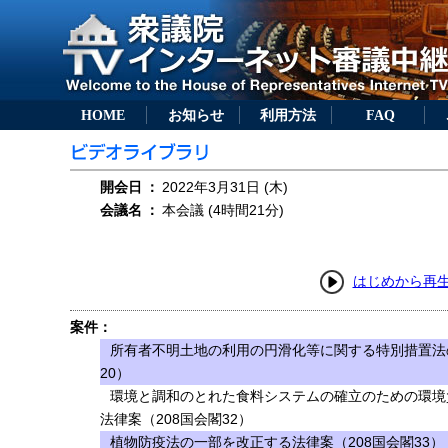
HOME
お知らせ
利用方法
FAQ
開会日
：
2022年3月31日 (木)
会議名
：
本会議 (4時間21分)
はじめから再
案件：
所有者不明土地の利用の円滑化等に関する特別措置法
20）
環境と調和のとれた食料システムの確立のための環境
法律案（208国会閣32）
植物防疫法の一部を改正する法律案（208国会閣33）