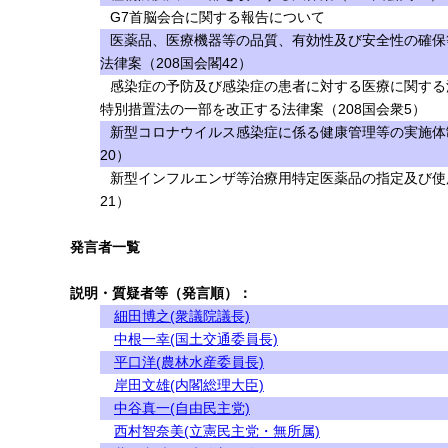
G7首脳会合に関する報告について
医薬品、医療機器等の品質、有効性及び安全性の確保
法律案（208国会閣42）
感染症の予防及び感染症の患者に対する医療に関する
特別措置法の一部を改正する法律案（208国会衆5）
新型コロナウイルス感染症に係る健康管理等の実施体
20）
新型インフルエンザ等治療用特定医薬品の指定及び使
21）
発言者一覧
説明・質疑者等（発言順）：
細田博之(衆議院議長)
中根一幸(国土交通委員長)
平口洋(農林水産委員長)
岸田文雄(内閣総理大臣)
中谷真一(自由民主党)
西村智奈美(立憲民主党・無所属)