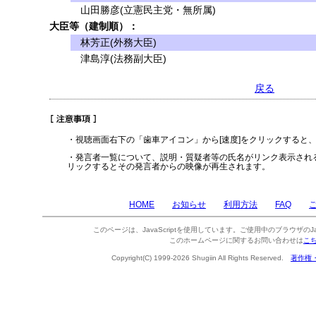
山田勝彦(立憲民主党・無所属)
大臣等（建制順）：
林芳正(外務大臣)
津島淳(法務副大臣)
戻る
・視聴画面右下の「歯車アイコン」から[速度]をクリックすると
・発言者一覧について、説明・質疑者等の氏名がリンク表示され
リックするとその発言者からの映像が再生されます。
HOME
お知らせ
利用方法
FAQ
このページは、JavaScriptを使用しています。ご使用中のブラウザのJa
このホームページに関するお問い合わせは
こ
Copyright(C) 1999-2026 Shugiin All Rights Reserved.
著作権