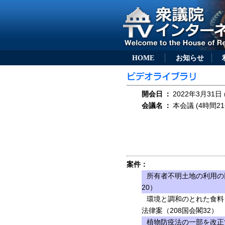
HOME
お知らせ
開会日
：
2022年3月31日 
会議名
：
本会議 (4時間21
案件：
所有者不明土地の利用の
20）
環境と調和のとれた食料
法律案（208国会閣32）
植物防疫法の一部を改正す