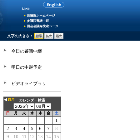
衆議院ホームページ
参議院審議中継
国会会議録検索ページ
文字の大きさ：
今日の審議中継
明日の中継予定
ビデオライブラリ
カレンダー検索
日
月
火
水
木
金
土
1
2
3
4
5
6
7
8
9
10
11
12
13
14
15