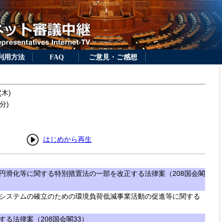
利用方法
FAQ
ご意見・ご感想
(木)
分)
はじめから再生
円滑化等に関する特別措置法の一部を改正する法律案（208国会閣
システムの確立のための環境負荷低減事業活動の促進等に関する
る法律案（208国会閣33）