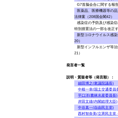
G7首脳会合に関する報
医薬品、医療機器等の品
法律案（208国会閣42）
感染症の予防及び感染症
特別措置法の一部を改正す
新型コロナウイルス感染
20）
新型インフルエンザ等治
21）
発言者一覧
説明・質疑者等（発言順）：
細田博之(衆議院議長)
中根一幸(国土交通委員長
平口洋(農林水産委員長)
岸田文雄(内閣総理大臣)
中谷真一(自由民主党)
西村智奈美(立憲民主党