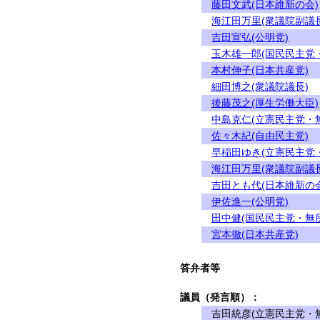
藤田文武(日本維新の会)
海江田万里(衆議院副議長
吉田宣弘(公明党)
玉木雄一郎(国民民主党
本村伸子(日本共産党)
細田博之(衆議院議長)
後藤茂之(厚生労働大臣)
中島克仁(立憲民主党・
佐々木紀(自由民主党)
早稲田ゆき(立憲民主党
海江田万里(衆議院副議長
吉田とも代(日本維新の会
伊佐進一(公明党)
田中健(国民民主党・無
宮本徹(日本共産党)
答弁者等
議員（発言順）：
吉田統彦(立憲民主党・無